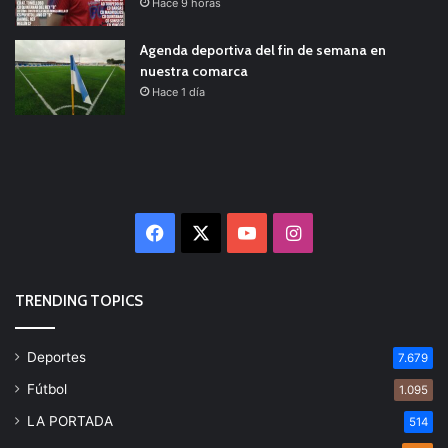
Hace 9 horas
Agenda deportiva del fin de semana en
nuestra comarca
Hace 1 día
Facebook
X
YouTube
Instagram
TRENDING TOPICS
Deportes
7.679
Fútbol
1.095
LA PORTADA
514