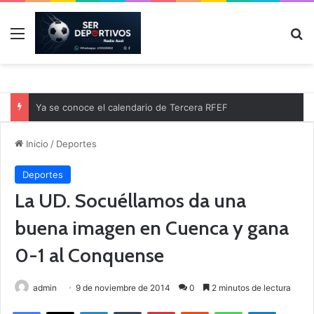
Menú
B
Ya se conoce el calendario de Tercera RFEF
Inicio
/
Deportes
Deportes
La UD. Socuéllamos da una
buena imagen en Cuenca y gana
0-1 al Conquense
admin
9 de noviembre de 2014
0
2 minutos de lectura
Facebook
X
LinkedIn
Tumblr
Pinterest
Reddit
WhatsApp
Telegram