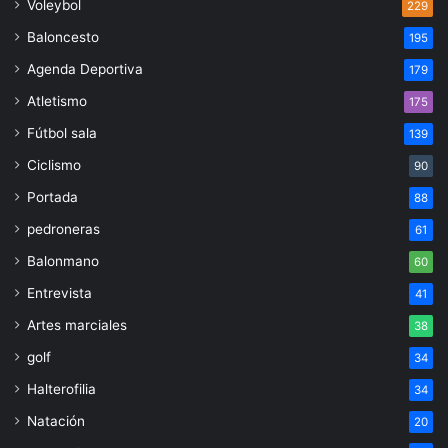
Voleybol
229
Baloncesto
195
Agenda Deportiva
179
Atletismo
175
Fútbol sala
139
Ciclismo
90
Portada
88
pedroneras
61
Balonmano
60
Entrevista
41
Artes marciales
38
golf
34
Halterofilia
34
Natación
20