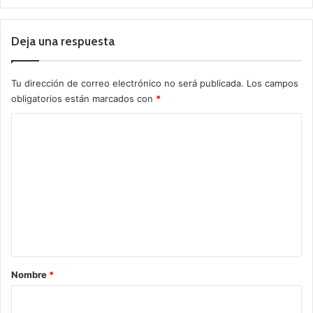
Deja una respuesta
Tu dirección de correo electrónico no será publicada.
Los campos
obligatorios están marcados con
*
C
o
m
e
n
t
a
r
Nombre
*
i
o