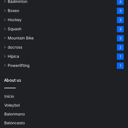
Bádminton
4
Boxeo
3
Hockey
3
Squash
3
Mountain Bike
3
ducross
2
Hípica
1
Powerlifting
1
About us
Inicio
Voleybol
Balonmano
Baloncesto