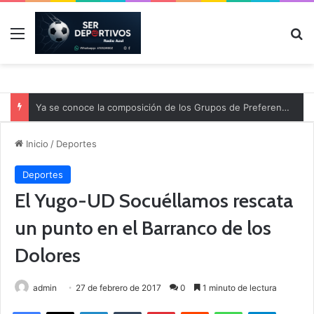
Menú
B
Ya se conoce la composición de los Grupos de Preferente y el calendario
Inicio
/
Deportes
Deportes
El Yugo-UD Socuéllamos rescata
un punto en el Barranco de los
Dolores
admin
27 de febrero de 2017
0
1 minuto de lectura
Facebook
X
LinkedIn
Tumblr
Pinterest
Reddit
WhatsApp
Telegram