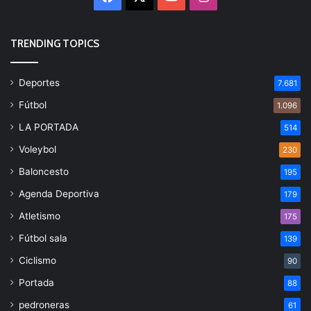
TRENDING TOPICS
Deportes
7.681
Fútbol
1.096
LA PORTADA
514
Voleybol
230
Baloncesto
195
Agenda Deportiva
179
Atletismo
175
Fútbol sala
139
Ciclismo
90
Portada
88
pedroneras
61