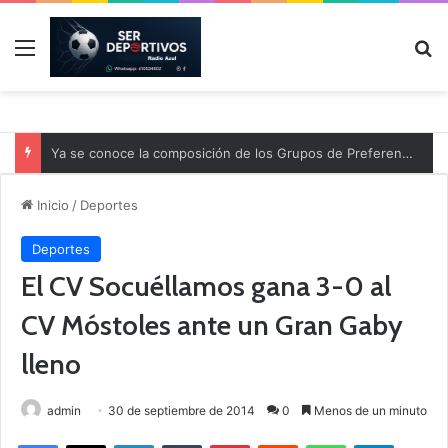
Menú
B
Ya se conoce la composición de los Grupos de Preferente y el calendario
Inicio
/
Deportes
Deportes
El CV Socuéllamos gana 3-0 al
CV Móstoles ante un Gran Gaby
lleno
admin
30 de septiembre de 2014
0
Menos de un minuto
Facebook
X
LinkedIn
Tumblr
Pinterest
Reddit
WhatsApp
Telegram