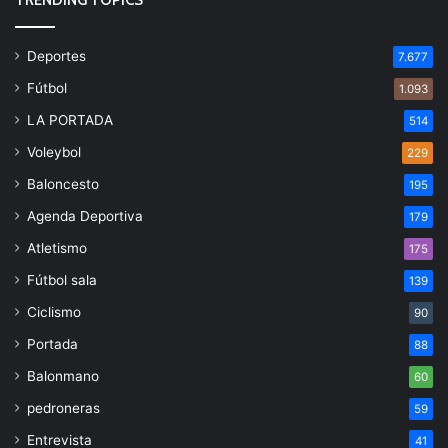
TRENDING TOPICS
Deportes
7.677
Fútbol
1.093
LA PORTADA
514
Voleybol
229
Baloncesto
195
Agenda Deportiva
179
Atletismo
175
Fútbol sala
139
Ciclismo
90
Portada
88
Balonmano
60
pedroneras
59
Entrevista
41