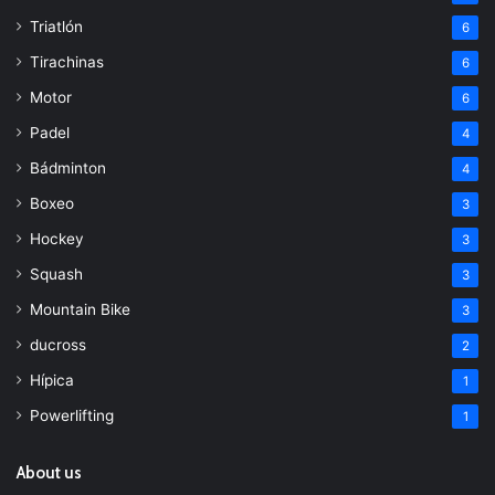
Triatlón
6
Tirachinas
6
Motor
6
Padel
4
Bádminton
4
Boxeo
3
Hockey
3
Squash
3
Mountain Bike
3
ducross
2
Hípica
1
Powerlifting
1
About us