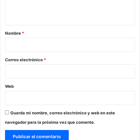
n
t
a
r
Nombre
*
i
o
*
Correo electrónico
*
Web
Guarda mi nombre, correo electrónico y web en este
navegador para la próxima vez que comente.