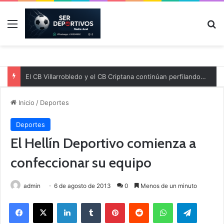
Menú
B
El CB Villarrobledo y el CB Criptana continúan perfilando sus plantillas
Inicio
/
Deportes
Deportes
El Hellín Deportivo comienza a
confeccionar su equipo
admin
6 de agosto de 2013
0
Menos de un minuto
Facebook
X
LinkedIn
Tumblr
Pinterest
Reddit
WhatsApp
Telegram