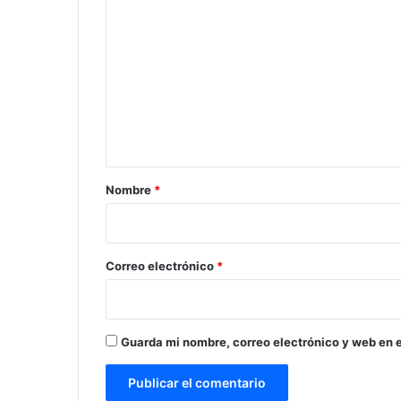
o
m
e
n
t
a
r
Nombre
*
i
o
*
Correo electrónico
*
Guarda mi nombre, correo electrónico y web en 