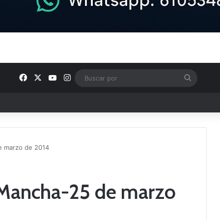
Facebook
X
YouTube
Instagram
Buscar
por
e Tercera RFEF
e marzo de 2014
 Mancha-25 de marzo