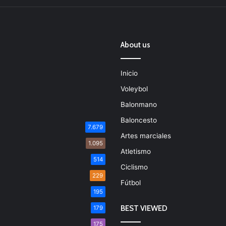
About us
Inicio
Voleybol
Balonmano
Baloncesto
7.679
Artes marciales
1.095
Atletismo
514
Ciclismo
229
Fútbol
195
BEST VIEWED
179
175