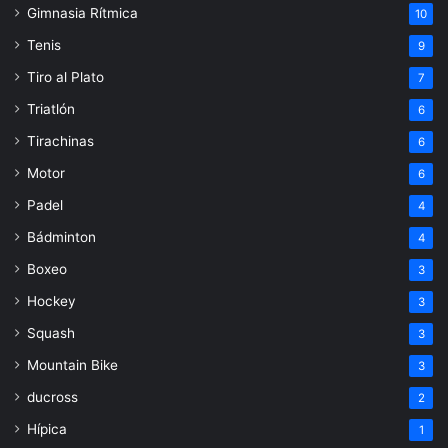
Gimnasia Rítmica
10
Tenis
9
Tiro al Plato
7
Triatlón
6
Tirachinas
6
Motor
6
Padel
4
Bádminton
4
Boxeo
3
Hockey
3
Squash
3
Mountain Bike
3
ducross
2
Hípica
1