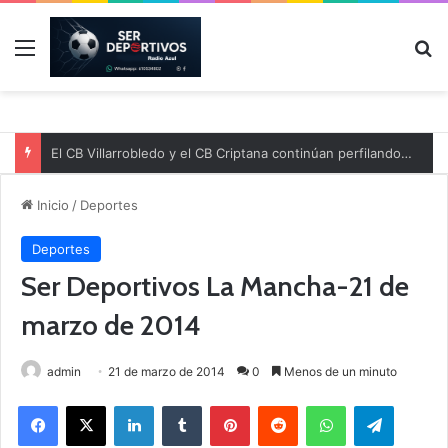
Menú
B
El CB Villarrobledo y el CB Criptana continúan perfilando sus plantillas
Inicio
/
Deportes
Deportes
Ser Deportivos La Mancha-21 de
marzo de 2014
admin
21 de marzo de 2014
0
Menos de un minuto
Facebook
X
LinkedIn
Tumblr
Pinterest
Reddit
WhatsApp
Telegram