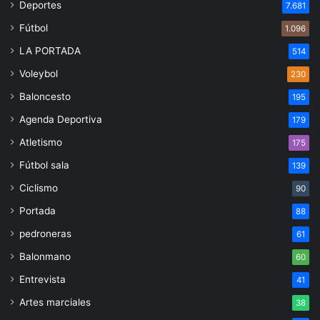
Deportes
7.681
Fútbol
1.096
LA PORTADA
514
Voleybol
230
Baloncesto
195
Agenda Deportiva
179
Atletismo
175
Fútbol sala
139
Ciclismo
90
Portada
88
pedroneras
61
Balonmano
60
Entrevista
41
Artes marciales
38