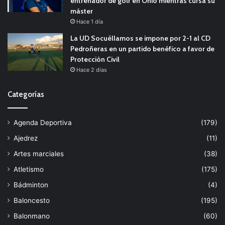
entrenador de golf en Ohio mientras cursa su
máster
Hace 1 día
La UD Socuéllamos se impone por 2-1 al CD
Pedroñeras en un partido benéfico a favor de
Protección Civil
Hace 2 días
Categorías
Agenda Deportiva
(179)
Ajedrez
(11)
Artes marciales
(38)
Atletismo
(175)
Bádminton
(4)
Baloncesto
(195)
Balonmano
(60)