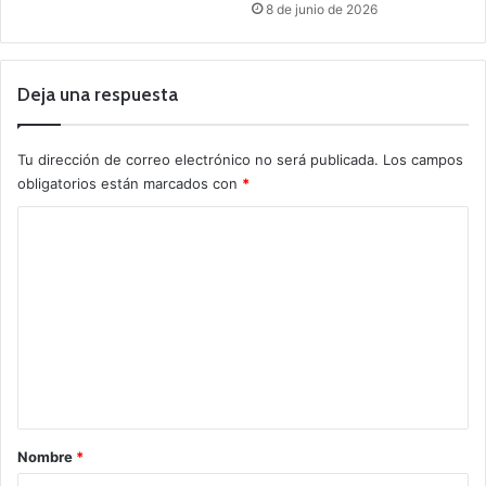
8 de junio de 2026
Deja una respuesta
Tu dirección de correo electrónico no será publicada.
Los campos
obligatorios están marcados con
*
C
o
m
e
n
t
a
r
Nombre
*
i