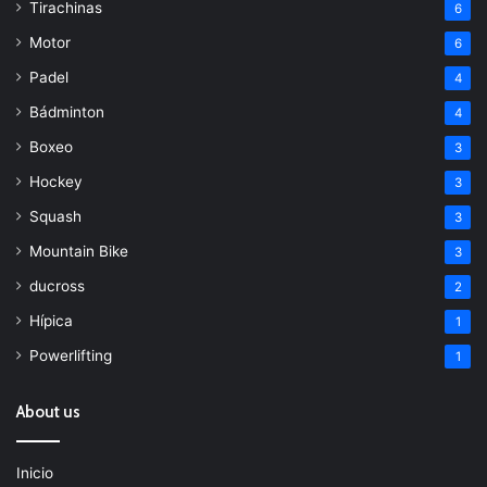
Tirachinas
6
Motor
6
Padel
4
Bádminton
4
Boxeo
3
Hockey
3
Squash
3
Mountain Bike
3
ducross
2
Hípica
1
Powerlifting
1
About us
Inicio