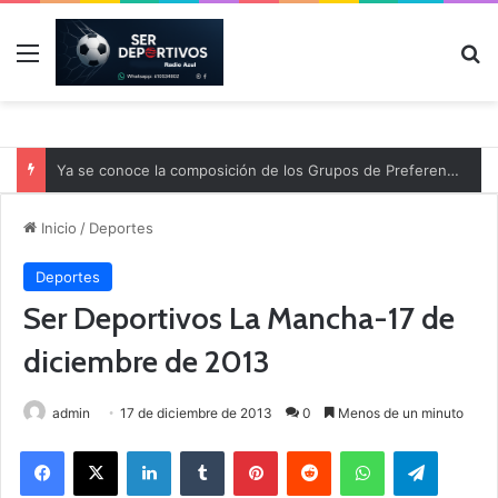
Menú
B
Ya se conoce la composición de los Grupos de Preferente y el calendario
Inicio
/
Deportes
Deportes
Ser Deportivos La Mancha-17 de
diciembre de 2013
admin
17 de diciembre de 2013
0
Menos de un minuto
Facebook
X
LinkedIn
Tumblr
Pinterest
Reddit
WhatsApp
Telegram