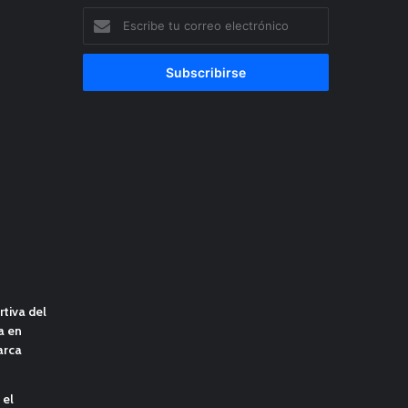
Escribe
tu
correo
electrónico
tiva del
a en
arca
 el