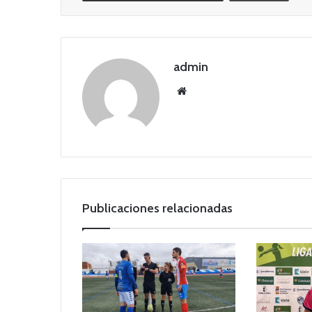
admin
Siti
o
we
b
Publicaciones relacionadas