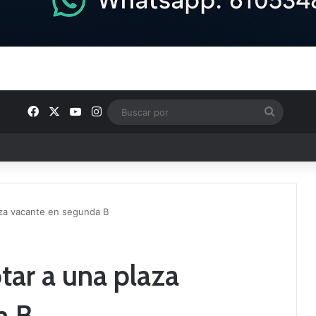
Facebook
X
YouTube
Instagram
Buscar
por
ptana continúan perfilando sus plantillas
aza vacante en segunda B
tar a una plaza
a B