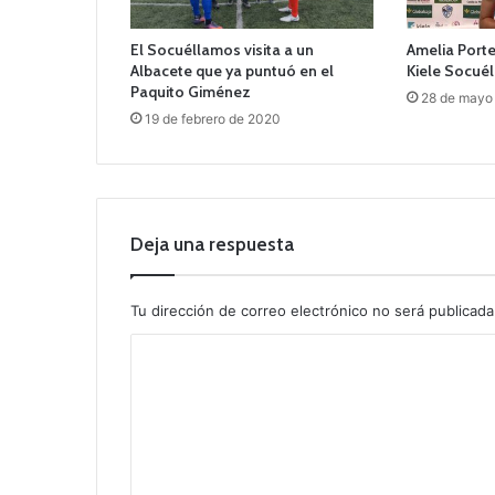
El Socuéllamos visita a un
Amelia Porte
Albacete que ya puntuó en el
Kiele Socué
Paquito Giménez
28 de mayo
19 de febrero de 2020
Deja una respuesta
Tu dirección de correo electrónico no será publicada
C
o
m
e
n