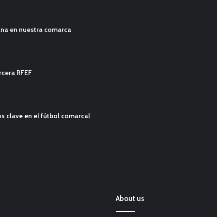
ana en nuestra comarca
ercera RFEF
s clave en el fútbol comarcal
About us