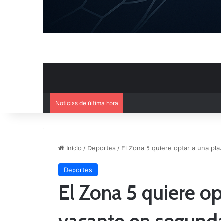
Noticias de última hora
El CB Villarrobledo y el CB Cri
Inicio
/
Deportes
/
El Zona 5 quiere optar a una pl
Deportes
El Zona 5 quiere op
vacante en segund