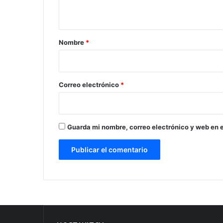
t
a
r
Nombre
*
i
o
*
Correo electrónico
*
Guarda mi nombre, correo electrónico y web en 