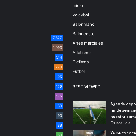
Inicio
Voleybol
Balonmano
Baloncesto
7.677
Artes marciales
1.093
Atletismo
514
Ciclismo
229
Fútbol
195
BEST VIEWED
179
175
Agenda depor
139
fin de seman
90
nuestra com
Hace 1 día
88
Ya se conoce
60