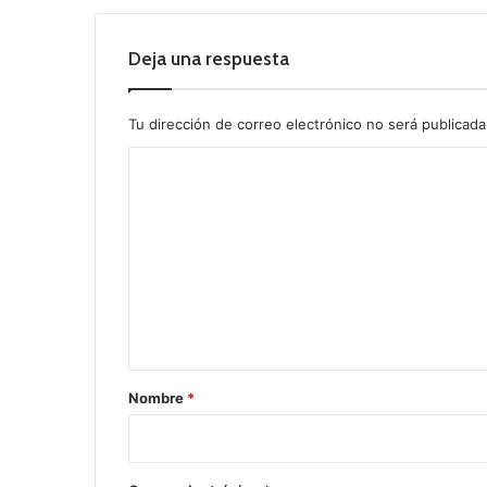
Deja una respuesta
Tu dirección de correo electrónico no será publicada
C
o
m
e
n
t
a
r
Nombre
*
i
o