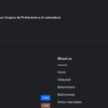
os Grupos de Preferente y el calendario
About us
Inicio
Voleybol
Balonmano
Baloncesto
7.680
Artes marciales
1.095