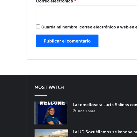
*
Correo electrónico
*
Guarda mi nombre, correo electrónico y web en 
MOST WATCH
La tomellosera Lucía Salinas con
Hace 1 hora
La UD Socuéllamos se impone por 