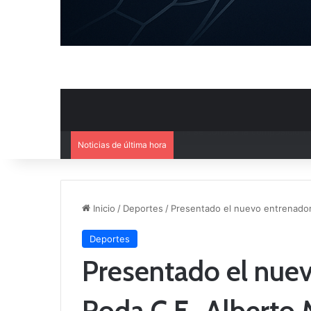
Noticias de última hora
Agenda deportiva del fin de 
Inicio
/
Deportes
/
Presentado el nuevo entrenador
Deportes
Presentado el nuev
Roda C.F., Albert