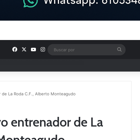
Facebook
X
YouTube
Instagram
Buscar
por
semana en nuestra comarca
 de La Roda C.F., Alberto Monteagudo
o entrenador de La
o Monteagudo