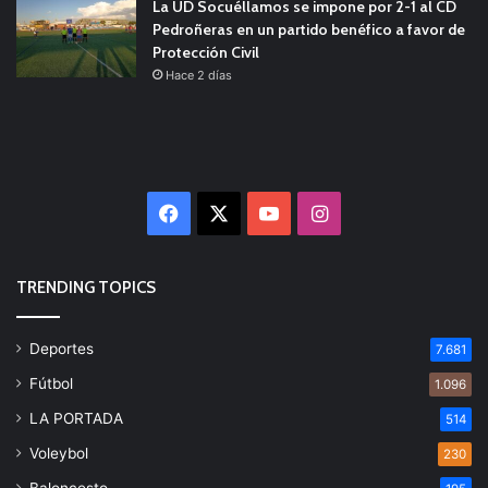
La UD Socuéllamos se impone por 2-1 al CD
Pedroñeras en un partido benéfico a favor de
Protección Civil
Hace 2 días
Facebook
X
YouTube
Instagram
TRENDING TOPICS
Deportes
7.681
Fútbol
1.096
LA PORTADA
514
Voleybol
230
Baloncesto