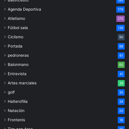
195
Agenda Deportiva
179
Atletismo
175
Fútbol sala
139
Ciclismo
90
Portada
88
pedroneras
61
Balonmano
60
Entrevista
41
Artes marciales
38
golf
35
Halterofilia
34
Natación
20
Frontenis
18
Tiro con Arco