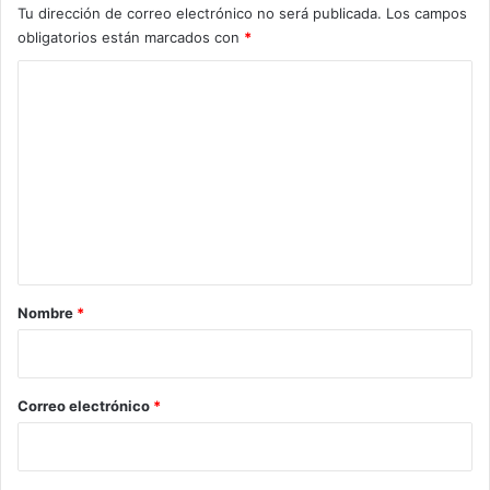
Tu dirección de correo electrónico no será publicada.
Los campos
obligatorios están marcados con
*
C
o
m
e
n
t
a
r
Nombre
*
i
o
*
Correo electrónico
*