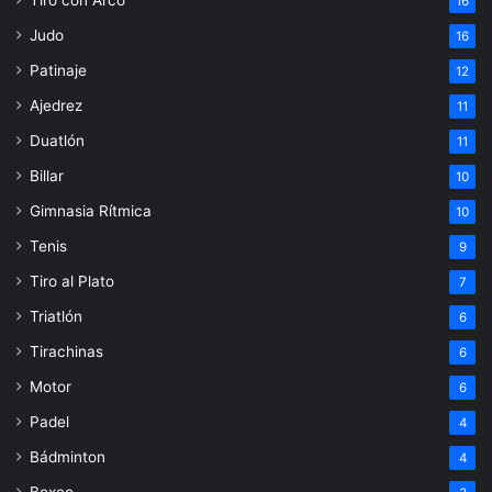
16
Judo
16
Patinaje
12
Ajedrez
11
Duatlón
11
Billar
10
Gimnasia Rítmica
10
Tenis
9
Tiro al Plato
7
Triatlón
6
Tirachinas
6
Motor
6
Padel
4
Bádminton
4
Boxeo