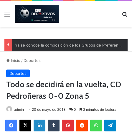
Menú
B
Ya se conoce la composición de los Grupos de Preferente y el calendario
Inicio
/
Deportes
Deportes
Todo se decidirá en la vuelta, CD
Pedroñeras 0-0 Zona 5
admin
20 de mayo de 2013
0
2 minutos de lectura
Facebook
X
LinkedIn
Tumblr
Pinterest
Reddit
WhatsApp
Telegram