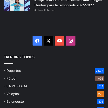
Thurlow para la temporada 2026/2027
Hace 19 horas
Facebook
X
YouTube
Instagram
TRENDING TOPICS
Deportes
7.675
Fútbol
1.092
LA PORTADA
514
Voleybol
229
Baloncesto
195