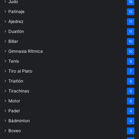
Judo
16
Patinaje
12
Ajedrez
11
Duatlón
11
Billar
10
Gimnasia Rítmica
10
Tenis
9
Tiro al Plato
7
Triatlón
6
Tirachinas
6
Motor
6
Padel
4
Bádminton
4
Boxeo
3