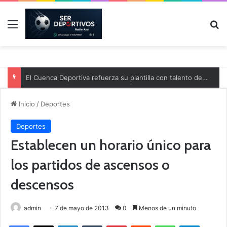
Menú
B
El Cuenca Deportiva refuerza su plantilla con talento de la comarca
Inicio
/
Deportes
Deportes
Establecen un horario único para
los partidos de ascensos o
descensos
admin
7 de mayo de 2013
0
Menos de un minuto
Facebook
X
LinkedIn
Tumblr
Pinterest
Reddit
WhatsApp
Telegram