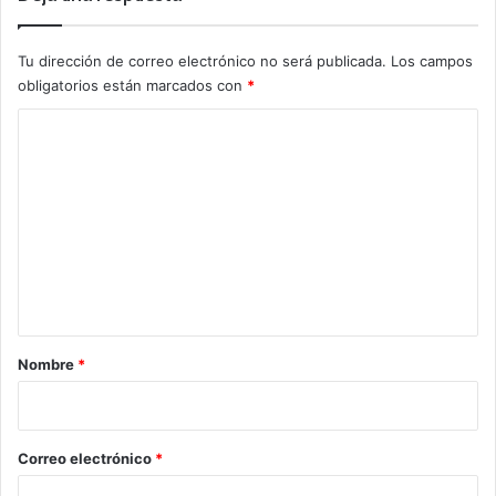
Tu dirección de correo electrónico no será publicada.
Los campos
obligatorios están marcados con
*
C
o
m
e
n
t
a
r
Nombre
*
i
o
*
Correo electrónico
*