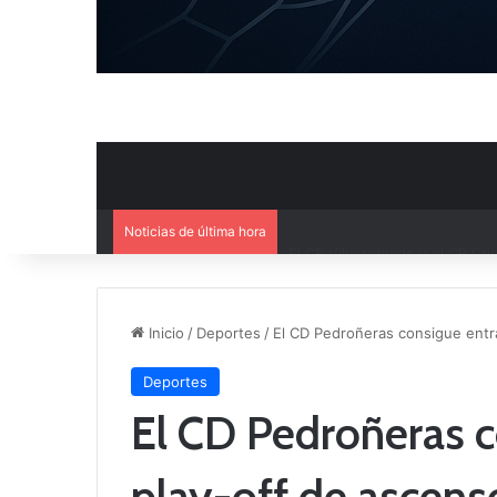
Noticias de última hora
El CB Villarrobledo y el CB Cri
Inicio
/
Deportes
/
El CD Pedroñeras consigue entra
Deportes
El CD Pedroñeras c
play-off de ascens