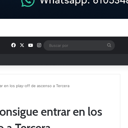
Facebook
X
YouTube
Instagram
Buscar
por
ptana continúan perfilando sus plantillas
r en los play-off de ascenso a Tercera
onsigue entrar en los
o a Tercera