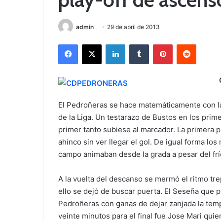
admin
29 de abril de 2013
Facebook
X
LinkedIn
Tumblr
Pinterest
Reddit
El Pedroñeras se hace matemáticamente con la 
de la Liga. Un testarazo de Bustos en los prim
primer tanto subiese al marcador. La primera p
ahínco sin ver llegar el gol. De igual forma l
campo animaban desde la grada a pesar del frío 
A la vuelta del descanso se mermó el ritmo tr
ello se dejó de buscar puerta. El Seseña que 
Pedroñeras con ganas de dejar zanjada la temp
veinte minutos para el final fue Jose Mari quien