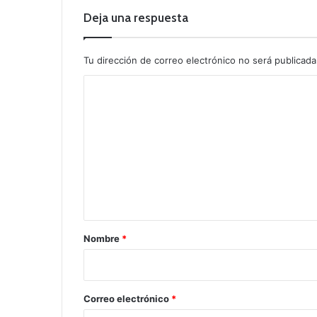
Deja una respuesta
Tu dirección de correo electrónico no será publicada
C
o
m
e
n
t
a
r
Nombre
*
i
o
*
Correo electrónico
*