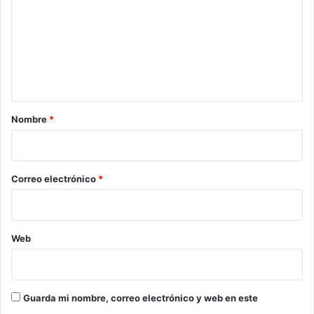
m
e
n
t
a
r
Nombre
*
i
o
*
Correo electrónico
*
Web
Guarda mi nombre, correo electrónico y web en este