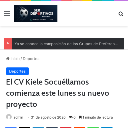
Menú
B
Ya se conoce la composición de los Grupos de Preferente y el calendario
Inicio
/
Deportes
Deportes
El CV Kiele Socuéllamos
comienza este lunes su nuevo
proyecto
admin
31 de agosto de 2020
0
1 minuto de lectura
Facebook
X
LinkedIn
Tumblr
Pinterest
Reddit
WhatsApp
Telegram