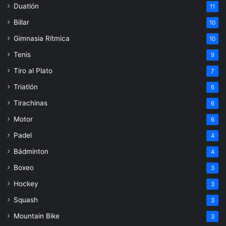
Duatlón
11
Billar
10
Gimnasia Rítmica
10
Tenis
9
Tiro al Plato
7
Triatlón
6
Tirachinas
6
Motor
6
Padel
4
Bádminton
4
Boxeo
3
Hockey
3
Squash
3
Mountain Bike
3