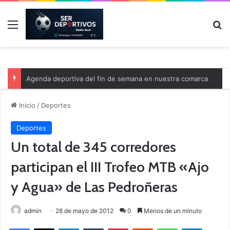
Menú
B
Agenda deportiva del fin de semana en nuestra comarca
Inicio
/
Deportes
Deportes
Un total de 345 corredores
participan el III Trofeo MTB «Ajo
y Agua» de Las Pedroñeras
admin
28 de mayo de 2012
0
Menos de un minuto
Facebook
X
LinkedIn
Tumblr
Pinterest
Reddit
WhatsApp
Telegram