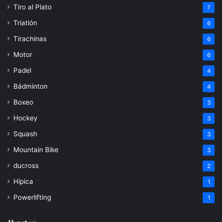
Tiro al Plato
7
Triatlón
6
Tirachinas
6
Motor
6
Padel
4
Bádminton
4
Boxeo
3
Hockey
3
Squash
3
Mountain Bike
3
ducross
2
Hípica
1
Powerlifting
1