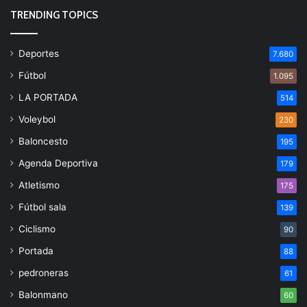
TRENDING TOPICS
Deportes
7.680
Fútbol
1.095
LA PORTADA
514
Voleybol
230
Baloncesto
195
Agenda Deportiva
179
Atletismo
175
Fútbol sala
139
Ciclismo
90
Portada
88
pedroneras
61
Balonmano
60