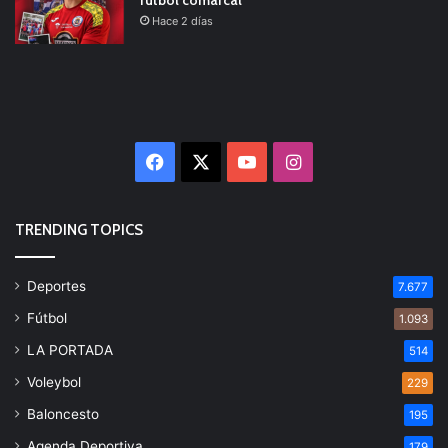
fútbol comarcal
Hace 2 días
Facebook
X
YouTube
Instagram
TRENDING TOPICS
Deportes
7.677
Fútbol
1.093
LA PORTADA
514
Voleybol
229
Baloncesto
195
Agenda Deportiva
179