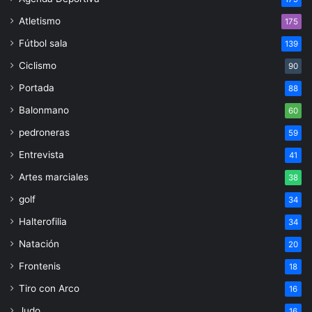
Atletismo
175
Fútbol sala
139
Ciclismo
90
Portada
88
Balonmano
60
pedroneras
59
Entrevista
41
Artes marciales
38
golf
34
Halterofilia
34
Natación
20
Frontenis
18
Tiro con Arco
16
Judo
16