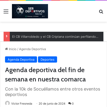
Menú
B
El CB Villarrobledo y el CB Criptana continúan perfilando sus plantillas
Inicio
/
Agenda Deportiva
Agenda Deportiva
Deportes
Agenda deportiva del fin de
semana en nuestra comarca
Con la 10k de Socuéllamos entre otros eventos
deportivos
Victor Fresneda
20 de junio de 2024
0