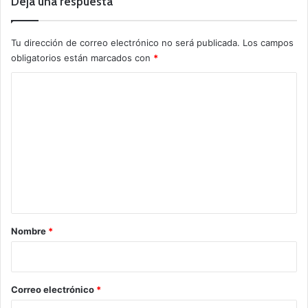
Deja una respuesta
Tu dirección de correo electrónico no será publicada.
Los campos
obligatorios están marcados con
*
C
o
m
e
n
t
a
r
Nombre
*
i
o
*
Correo electrónico
*