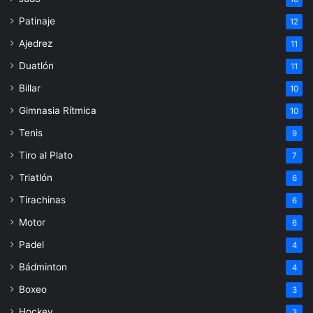
Patinaje
12
Ajedrez
11
Duatlón
11
Billar
10
Gimnasia Rítmica
10
Tenis
9
Tiro al Plato
7
Triatlón
6
Tirachinas
6
Motor
6
Padel
4
Bádminton
4
Boxeo
3
Hockey
3