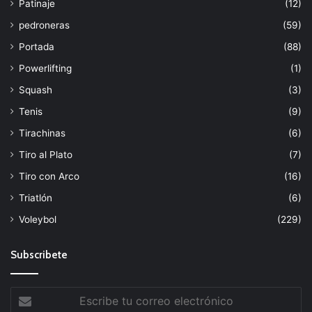
Patinaje
(12)
pedroneras
(59)
Portada
(88)
Powerlifting
(1)
Squash
(3)
Tenis
(9)
Tirachinas
(6)
Tiro al Plato
(7)
Tiro con Arco
(16)
Triatlón
(6)
Voleybol
(229)
Subscribete
Escribe
tu