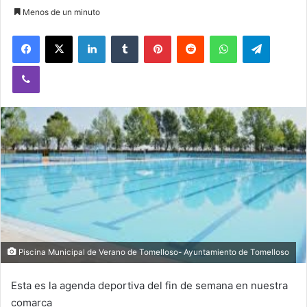
Menos de un minuto
Facebook
X
LinkedIn
Tumblr
Pinterest
Reddit
WhatsApp
Telegram
Viber
Piscina Municipal de Verano de Tomelloso- Ayuntamiento de Tomelloso
Esta es la agenda deportiva del fin de semana en nuestra
comarca