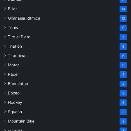
Billar
10
Gimnasia Rítmica
10
Tenis
9
Tiro al Plato
7
Triatlón
6
Tirachinas
6
Motor
6
Padel
4
Bádminton
4
Boxeo
3
Hockey
3
Squash
3
Mountain Bike
3
ducross
2