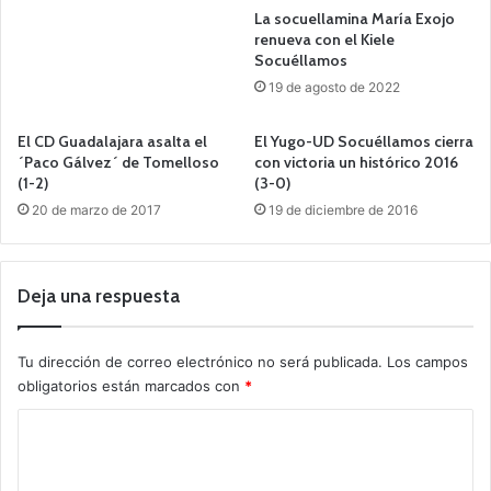
La socuellamina María Exojo
renueva con el Kiele
Socuéllamos
19 de agosto de 2022
El CD Guadalajara asalta el
El Yugo-UD Socuéllamos cierra
´Paco Gálvez´ de Tomelloso
con victoria un histórico 2016
(1-2)
(3-0)
20 de marzo de 2017
19 de diciembre de 2016
Deja una respuesta
Tu dirección de correo electrónico no será publicada.
Los campos
obligatorios están marcados con
*
C
o