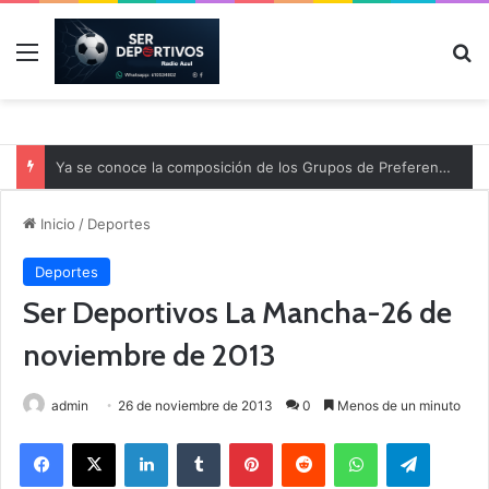
Menú
B
Ya se conoce la composición de los Grupos de Preferente y el calendario
Inicio
/
Deportes
Deportes
Ser Deportivos La Mancha-26 de
noviembre de 2013
admin
26 de noviembre de 2013
0
Menos de un minuto
Facebook
X
LinkedIn
Tumblr
Pinterest
Reddit
WhatsApp
Telegram