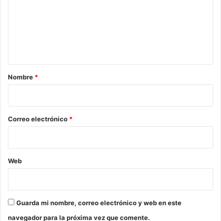
m
e
n
t
a
r
Nombre
*
i
o
*
Correo electrónico
*
Web
Guarda mi nombre, correo electrónico y web en este
navegador para la próxima vez que comente.