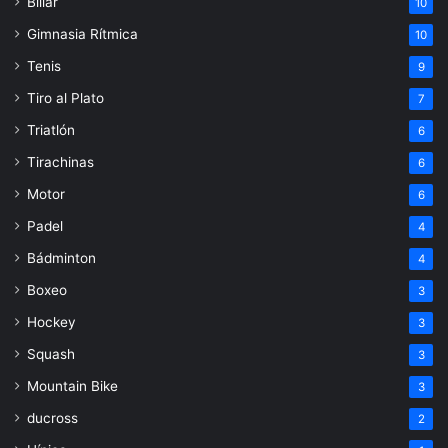
Billar
10
Gimnasia Rítmica
10
Tenis
9
Tiro al Plato
7
Triatlón
6
Tirachinas
6
Motor
6
Padel
4
Bádminton
4
Boxeo
3
Hockey
3
Squash
3
Mountain Bike
3
ducross
2