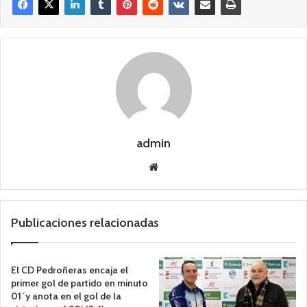
admin
Siti
o
we
b
Publicaciones relacionadas
El CD Pedroñeras encaja el
primer gol de partido en minuto
01´y anota en el gol de la