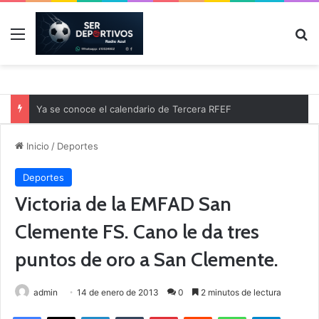
Menú
B
Ya se conoce el calendario de Tercera RFEF
Inicio
/
Deportes
Deportes
Victoria de la EMFAD San
Clemente FS. Cano le da tres
puntos de oro a San Clemente.
admin
14 de enero de 2013
0
2 minutos de lectura
Facebook
X
LinkedIn
Tumblr
Pinterest
Reddit
WhatsApp
Telegram