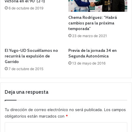
victoria en el 90′ (2-1)
6 de octubre de 2019
Chema Rodríguez: “Habrá
cambios para la próxima
temporada”
23 de marzo de 2021
El Yugo-UD Socuéllamos no
Previa de la jornada 34 en
recurrirá la expulsión de
Segunda Autonómica
Garrido
13 de mayo de 2016
7 de octubre de 2015
Deja una respuesta
Tu dirección de correo electrónico no será publicada.
Los campos
obligatorios están marcados con
*
C