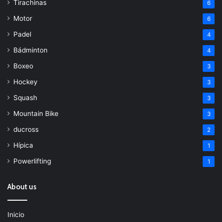
Tirachinas
6
Motor
6
Padel
4
Bádminton
4
Boxeo
3
Hockey
3
Squash
3
Mountain Bike
3
ducross
2
Hípica
1
Powerlifting
1
About us
Inicio