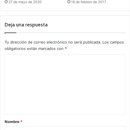
27 de mayo de 2020
16 de febrero de 2017
Deja una respuesta
Tu dirección de correo electrónico no será publicada.
Los campos
obligatorios están marcados con
*
C
o
m
e
n
t
a
r
Nombre
*
i