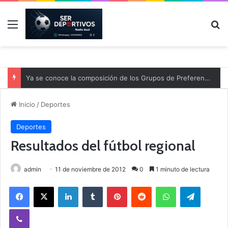
Menú
B
Ya se conoce la composición de los Grupos de Preferente y el calendario
Inicio
/
Deportes
Deportes
Resultados del fútbol regional
admin
11 de noviembre de 2012
0
1 minuto de lectura
Facebook
X
LinkedIn
Tumblr
Pinterest
Reddit
WhatsApp
Telegram
Viber