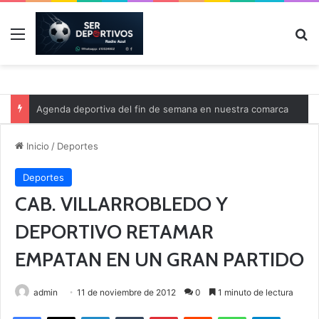
Menú
B
Agenda deportiva del fin de semana en nuestra comarca
Inicio
/
Deportes
Deportes
CAB. VILLARROBLEDO Y
DEPORTIVO RETAMAR
EMPATAN EN UN GRAN PARTIDO
admin
11 de noviembre de 2012
0
1 minuto de lectura
Facebook
X
LinkedIn
Tumblr
Pinterest
Reddit
WhatsApp
Telegram