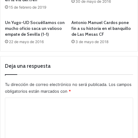
30 de mayo de 2016
15 de febrero de 2019
Un Yugo-UD Socuéllamos con
Antonio Manuel Cardos pone
mucho oficio saca un valioso
fin a su historia en el banquillo
empate de Sevilla (1-1)
de Las Mesas CF
22 de mayo de 2016
3 de mayo de 2018
Deja una respuesta
Tu dirección de correo electrónico no será publicada.
Los campos
obligatorios están marcados con
*
C
o
m
e