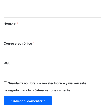
n
t
a
r
Nombre
*
i
o
*
Correo electrónico
*
Web
Guarda mi nombre, correo electrónico y web en este
navegador para la próxima vez que comente.