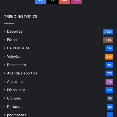
TRENDING TOPICS
Deportes
7.680
Fútbol
1.095
LA PORTADA
514
Voleybol
230
Baloncesto
195
Agenda Deportiva
179
Atletismo
175
Fútbol sala
139
Ciclismo
90
Portada
88
pedroneras
61