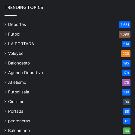
TRENDING TOPICS
Deportes
7.681
Fútbol
1.096
LA PORTADA
514
Voleybol
230
Baloncesto
195
Agenda Deportiva
179
Atletismo
175
Fútbol sala
139
Ciclismo
90
Portada
88
pedroneras
61
Balonmano
60