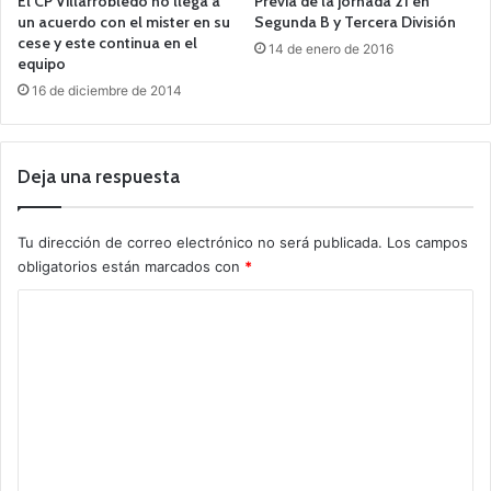
El CP Villarrobledo no llega a
Previa de la jornada 21 en
un acuerdo con el mister en su
Segunda B y Tercera División
cese y este continua en el
14 de enero de 2016
equipo
16 de diciembre de 2014
Deja una respuesta
Tu dirección de correo electrónico no será publicada.
Los campos
obligatorios están marcados con
*
C
o
m
e
n
t