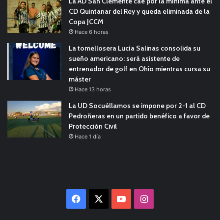
La AD San Clemente cae por la mínima ante el
CD Quintanar del Rey y queda eliminada de la
Copa JCCM
Hace 6 horas
La tomellosera Lucía Salinas consolida su
sueño americano: será asistente de
entrenador de golf en Ohio mientras cursa su
máster
Hace 13 horas
La UD Socuéllamos se impone por 2-1 al CD
Pedroñeras en un partido benéfico a favor de
Protección Civil
Hace 1 día
Facebook
X
YouTube
Instagram