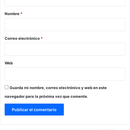
a
r
Nombre
*
i
o
*
Correo electrónico
*
Web
Guarda mi nombre, correo electrónico y web en este
navegador para la próxima vez que comente.