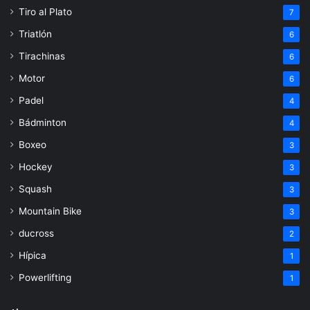
Tiro al Plato
7
Triatlón
6
Tirachinas
6
Motor
6
Padel
4
Bádminton
4
Boxeo
3
Hockey
3
Squash
3
Mountain Bike
3
ducross
2
Hípica
1
Powerlifting
1