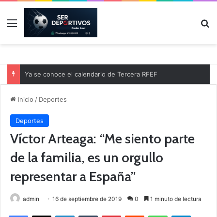
Menú
B
Ya se conoce el calendario de Tercera RFEF
Inicio
/
Deportes
Deportes
Víctor Arteaga: “Me siento parte
de la familia, es un orgullo
representar a España”
admin
16 de septiembre de 2019
0
1 minuto de lectura
Facebook
X
LinkedIn
Tumblr
Pinterest
Reddit
WhatsApp
Telegram