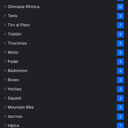
Gimnasia Rítmica
10
Tenis
9
Tiro al Plato
7
Triatlón
6
Tirachinas
6
Motor
6
Padel
4
Bádminton
4
Boxeo
3
Hockey
3
Squash
3
Mountain Bike
3
ducross
2
Hípica
1