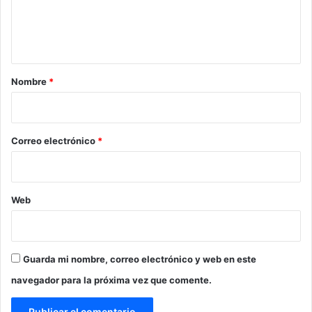
n
t
a
r
Nombre
*
i
o
*
Correo electrónico
*
Web
Guarda mi nombre, correo electrónico y web en este
navegador para la próxima vez que comente.