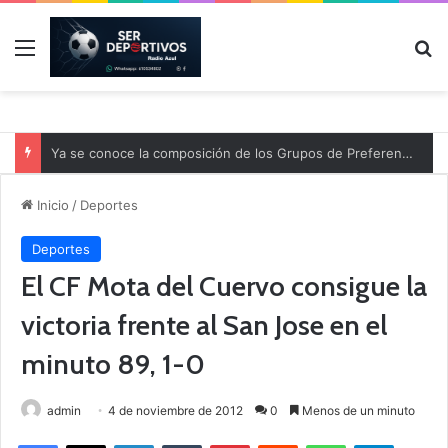
Menú
B
Ya se conoce la composición de los Grupos de Preferente y el calendario
Inicio
/
Deportes
Deportes
El CF Mota del Cuervo consigue la
victoria frente al San Jose en el
minuto 89, 1-0
admin
4 de noviembre de 2012
0
Menos de un minuto
Facebook
X
LinkedIn
Tumblr
Pinterest
Reddit
WhatsApp
Telegram