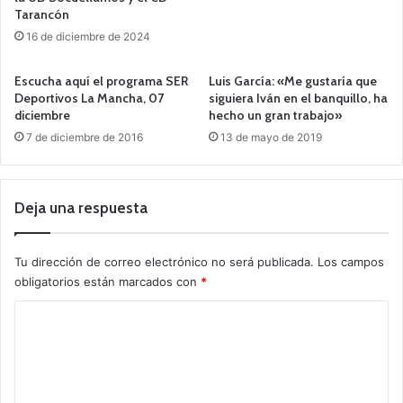
Tarancón
16 de diciembre de 2024
Escucha aquí el programa SER
Luis García: «Me gustaría que
Deportivos La Mancha, 07
siguiera Iván en el banquillo, ha
diciembre
hecho un gran trabajo»
7 de diciembre de 2016
13 de mayo de 2019
Deja una respuesta
Tu dirección de correo electrónico no será publicada.
Los campos
obligatorios están marcados con
*
C
o
m
e