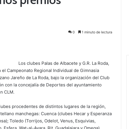
0
1 minuto de lectura
Los clubes Palas de Albacete y G.R. La Roda,
 el Campeonato Regional Individual de Gimnasia
zano Jareño de La Roda, bajo la organización del Club
ón con la concejalía de Deportes del ayuntamiento
en CLM.
lubes procedentes de distintos lugares de la región,
astellano manchegas: Cuenca (clubes Hecar y Esperanza
sa); Toledo (Torrijos, Odelot, Venus, Esquivias,
do, Esfera, Wat-al-Ayara, Rit. Guadalajara y Omega).