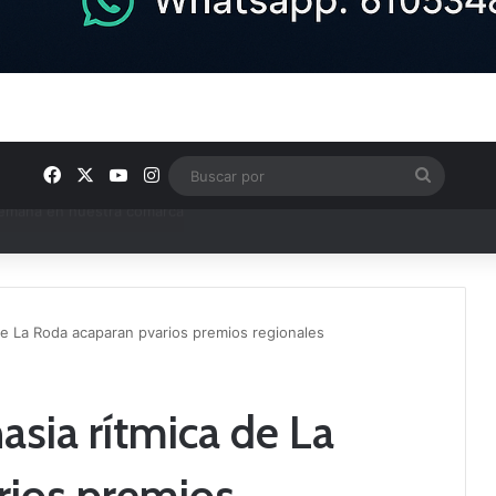
Facebook
X
YouTube
Instagram
Buscar
por
e Tercera RFEF
de La Roda acaparan pvarios premios regionales
asia rítmica de La
rios premios