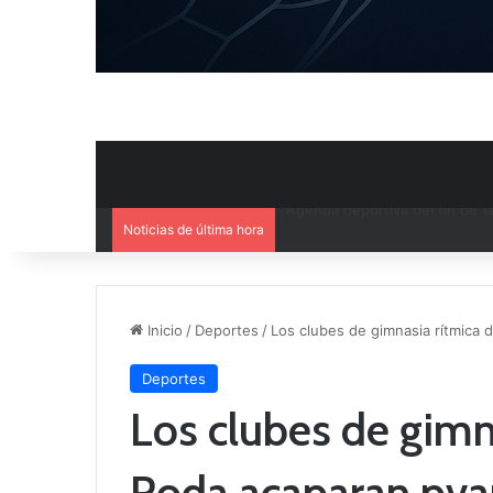
Noticias de última hora
Ya se conoce el calendario d
Inicio
/
Deportes
/
Los clubes de gimnasia rítmica 
Deportes
Los clubes de gimn
Roda acaparan pva