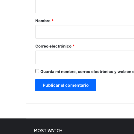
t
a
r
Nombre
*
i
o
*
Correo electrónico
*
Guarda mi nombre, correo electrónico y web en 
MOST WATCH