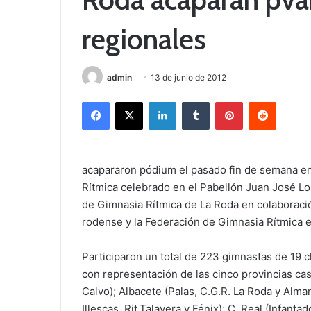
regionales
admin
13 de junio de 2012
Facebook
X
LinkedIn
Tumblr
Pinterest
Reddit
acapararon pódium el pasado fin de semana en
Rítmica celebrado en el Pabellón Juan José Lo
de Gimnasia Rítmica de La Roda en colaboraci
rodense y la Federación de Gimnasia Rítmica 
Participaron un total de 223 gimnastas de 19 c
con representación de las cinco provincias c
Calvo); Albacete (Palas, C.G.R. La Roda y Alman
Illescas, Rit.Talavera y Fénix); C. Real (Infanta