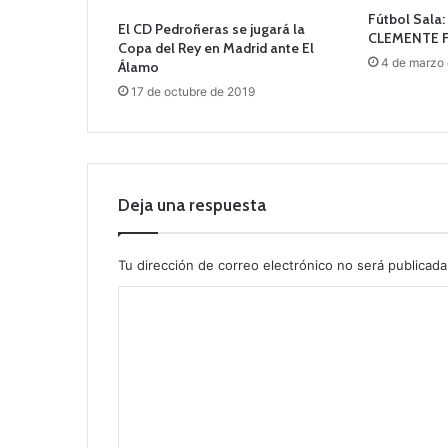
Fútbol Sala
El CD Pedroñeras se jugará la
CLEMENTE F.
Copa del Rey en Madrid ante El
4 de marzo
Álamo
17 de octubre de 2019
Deja una respuesta
Tu dirección de correo electrónico no será publicada
C
o
m
e
n