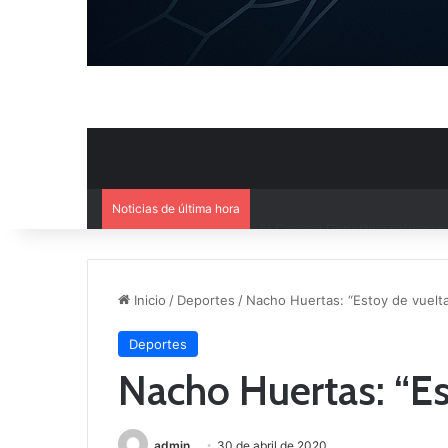
Noticias de última hora
El Cuenca Deportiva refuerza s
Inicio
/
Deportes
/
Nacho Huertas: “Estoy de vuelt
Deportes
Nacho Huertas: “Es
admin
30 de abril de 2020