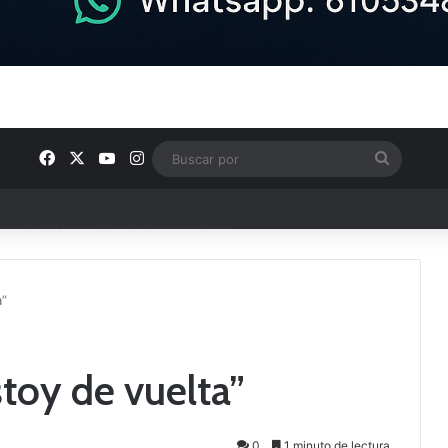
Facebook
X
YouTube
Instagram
Buscar
por
u plantilla con talento de la comarca
a”
toy de vuelta”
0
1 minuto de lectura