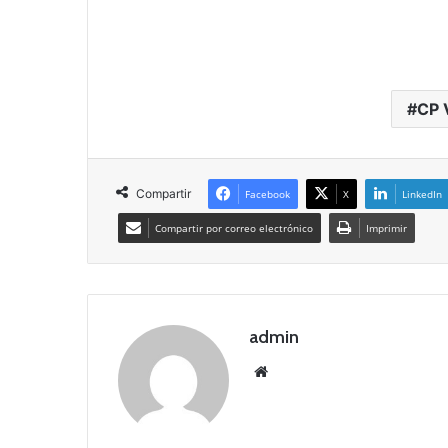
CP 
Compartir
Facebook
X
LinkedIn
Compartir por correo electrónico
Imprimir
admin
Siti
o
we
b