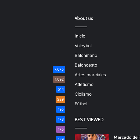
About us
Inicio
Voleybol
Balonmano
Baloncesto
7.675
Artes marciales
1.092
Atletismo
514
Ciclismo
229
Fútbol
195
BEST VIEWED
178
175
Mercado de F
139