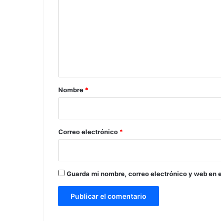
m
e
n
t
a
r
Nombre
*
i
o
*
Correo electrónico
*
Guarda mi nombre, correo electrónico y web en 