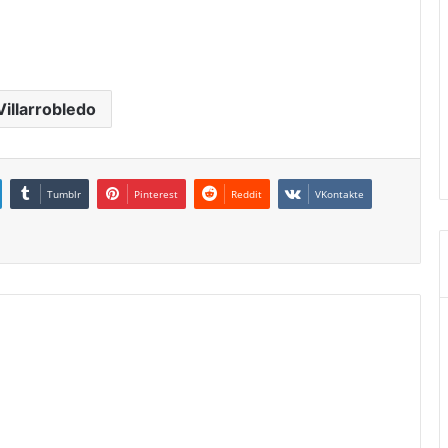
Villarrobledo
Tumblr
Pinterest
Reddit
VKontakte