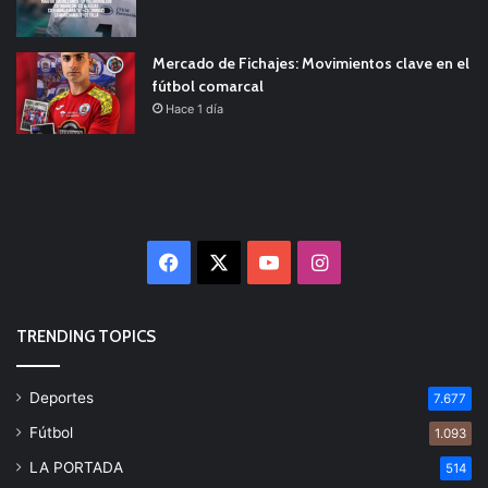
Mercado de Fichajes: Movimientos clave en el
fútbol comarcal
Hace 1 día
Facebook
X
YouTube
Instagram
TRENDING TOPICS
Deportes
7.677
Fútbol
1.093
LA PORTADA
514