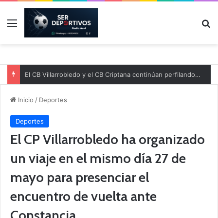
Menú
B
El CB Villarrobledo y el CB Criptana continúan perfilando sus plantillas
Inicio
/
Deportes
Deportes
El CP Villarrobledo ha organizado
un viaje en el mismo día 27 de
mayo para presenciar el
encuentro de vuelta ante
Constancia