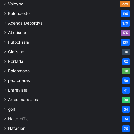
Voleybol
229
Baloncesto
195
Agenda Deportiva
179
Atletismo
175
Fútbol sala
139
Ciclismo
90
Portada
88
Balonmano
60
pedroneras
59
Entrevista
41
Artes marciales
38
golf
34
Halterofilia
34
Natación
20