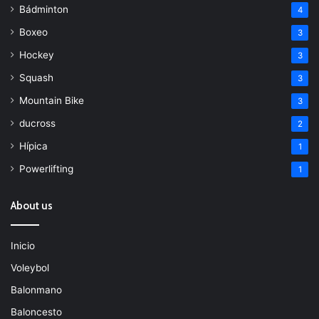
Bádminton
4
Boxeo
3
Hockey
3
Squash
3
Mountain Bike
3
ducross
2
Hípica
1
Powerlifting
1
About us
Inicio
Voleybol
Balonmano
Baloncesto