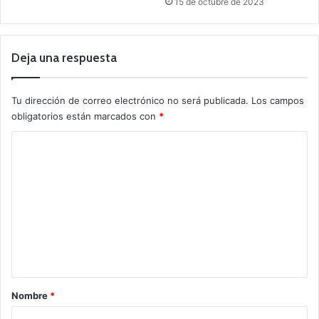
15 de octubre de 2023
Deja una respuesta
Tu dirección de correo electrónico no será publicada.
Los campos
obligatorios están marcados con
*
C
o
m
e
n
t
a
r
Nombre
*
i