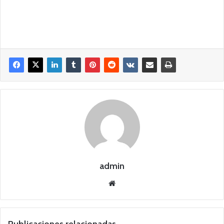
admin
Siti
o
we
b