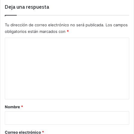
Deja una respuesta
Tu dirección de correo electrónico no será publicada.
Los campos
obligatorios están marcados con
*
C
o
m
e
n
t
a
r
Nombre
*
i
o
*
Correo electrónico
*