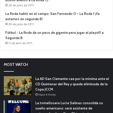
26 de junio de 2011
La Roda habló en el campo: San Fernando 0 – La Roda 1 ¡Ya
estamos en segunda B!
26 de junio de 2011
Fútbol.- La Roda da un paso de gigante para jugar el playoff a
Segunda B
11 de abril de 2011
MOST WATCH
La AD San Clemente cae por la mínima ante el
CD Quintanar del Rey y queda eliminada de la
Copa JCCM
Hace 4 horas
La tomellosera Lucía Salinas consolida su
sueño americano: será asistente de