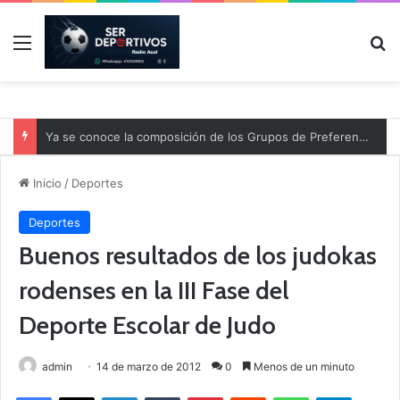
Menú
B
Ya se conoce la composición de los Grupos de Preferente y el calendario
Inicio
/
Deportes
Deportes
Buenos resultados de los judokas
rodenses en la III Fase del
Deporte Escolar de Judo
admin
14 de marzo de 2012
0
Menos de un minuto
Facebook
X
LinkedIn
Tumblr
Pinterest
Reddit
WhatsApp
Telegram