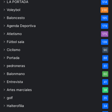
LA PORTADA
514
Voleybol
230
Baloncesto
195
Agenda Deportiva
179
Atletismo
175
Fútbol sala
139
Ciclismo
90
Portada
88
pedroneras
61
Balonmano
60
Entrevista
41
Artes marciales
38
golf
35
Halterofilia
34