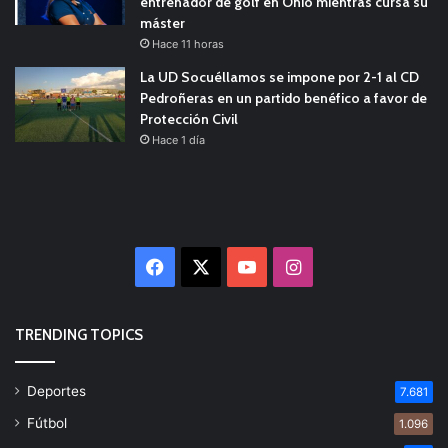
entrenador de golf en Ohio mientras cursa su
máster
Hace 11 horas
La UD Socuéllamos se impone por 2-1 al CD
Pedroñeras en un partido benéfico a favor de
Protección Civil
Hace 1 día
Facebook
X
YouTube
Instagram
TRENDING TOPICS
Deportes
7.681
Fútbol
1.096