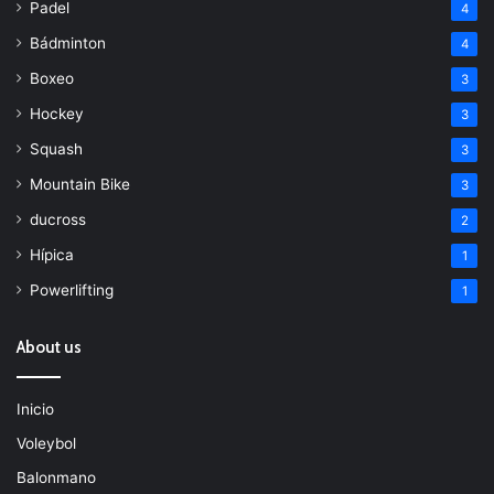
Padel
4
Bádminton
4
Boxeo
3
Hockey
3
Squash
3
Mountain Bike
3
ducross
2
Hípica
1
Powerlifting
1
About us
Inicio
Voleybol
Balonmano