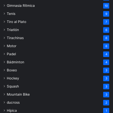
Gimnasia Rítmica
10
Tenis
9
Tiro al Plato
7
Triatlón
6
Tirachinas
6
Motor
6
Padel
4
Bádminton
4
Boxeo
3
Hockey
3
Squash
3
Mountain Bike
3
ducross
2
Hípica
1