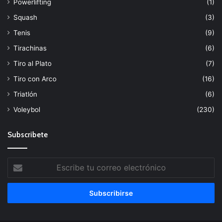
Powerlifting
(1)
Squash
(3)
Tenis
(9)
Tirachinas
(6)
Tiro al Plato
(7)
Tiro con Arco
(16)
Triatlón
(6)
Voleybol
(230)
Subscribete
Escribe
tu
correo
electrónico