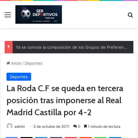
Menú
B
Ya se conoce la composición de los Grupos de Preferente y el calendario
Inicio
/
Deportes
Deportes
La Roda C.F se queda en tercera
posición tras imponerse al Real
Madrid Castilla por 4-2
admin
3 de octubre de 2011
0
1 minuto de lectura
Facebook
X
LinkedIn
Tumblr
Pinterest
Reddit
WhatsApp
Telegram