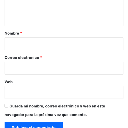
n
t
a
r
Nombre
*
i
o
*
Correo electrónico
*
Web
Guarda mi nombre, correo electrónico y web en este
navegador para la próxima vez que comente.