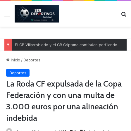
Menú
B
El CB Villarrobledo y el CB Criptana continúan perfilando sus plantillas
Inicio
/
Deportes
Deportes
La Roda CF expulsada de la Copa
Federación y con una multa de
3.000 euros por una alineación
indebida