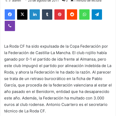
admin
25 de agosto de 2011
0
1 minuto de lectura
Facebook
X
LinkedIn
Tumblr
Pinterest
Reddit
WhatsApp
Telegram
Viber
La Roda CF ha sido expulsada de la Copa Federación por
la Federación de Castilla-La Mancha. El club rojillo había
ganado por 0-1 el partido de ida frente al Almansa, pero
este club impugnó el partido por alineación indebida de La
Roda, y ahora la Federación le ha dado la razón. Al parecer
se trata de un retraso burocrático en la ficha de Pablo
García, que procedía de la federación valenciana al estar el
año pasado en el Benidorm, entidad que ha desaparecido
este año. Además, la Federación ha multado con 3.000
euros al club rodense. Antonio Cuartero es el secretario
técnico de La Roda CF.