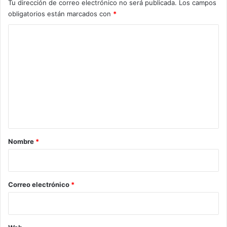
Tu dirección de correo electrónico no será publicada.
Los campos
obligatorios están marcados con
*
C
o
m
e
n
t
a
r
Nombre
*
i
o
*
Correo electrónico
*