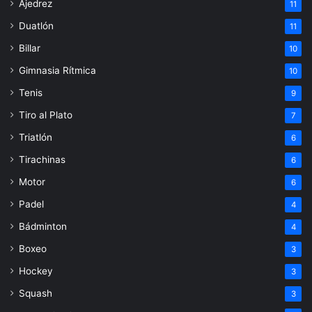
Ajedrez
11
Duatlón
11
Billar
10
Gimnasia Rítmica
10
Tenis
9
Tiro al Plato
7
Triatlón
6
Tirachinas
6
Motor
6
Padel
4
Bádminton
4
Boxeo
3
Hockey
3
Squash
3