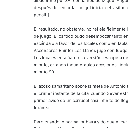
albaceteño por 3-1 con tantos de Miguel Ánge
después de remontar un gol inicial del visitan
penalti).
El resultado, no obstante, no refleja fielmente 
de juego. El partido pudo desembocar tanto e
escándalo a favor de los locales como en tabla
Ascensores Eninter Los Llanos jugó con fuego ha
Los locales enseñaron su versión ‘escopeta de 
minuto, errando innumerables ocasiones -inclu
minuto 90.
El acoso samaritano sobre la meta de Antonio
el primer instante de la cita, cuando Seyer estr
primer aviso de un carrusel casi infinito de ll
foránea.
Pero cuando lo normal hubiera sido que el par