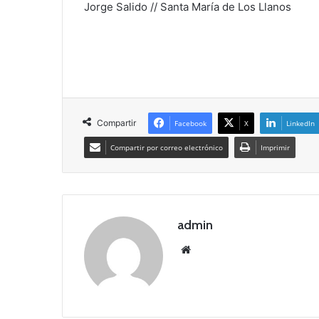
Jorge Salido // Santa María de Los Llanos
Compartir
Facebook
X
LinkedIn
Compartir por correo electrónico
Imprimir
admin
Siti
o
we
b