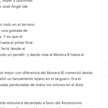
l, Seyer y Quiñones
te José Ángel (de
lo visto en el terreno
n una goleada de
s. Y es que el
sta el pitido final.
feria’ desde el
ido un penalti- y dando vida al Munera B hasta el
 (el mejor con diferencia del Munera B) comenzó desde
elló un lanzamiento lejano en el larguero. Era el
egadas perdonadas de todos los colores en el área
tido estuviera decantado a favor del Ascensores