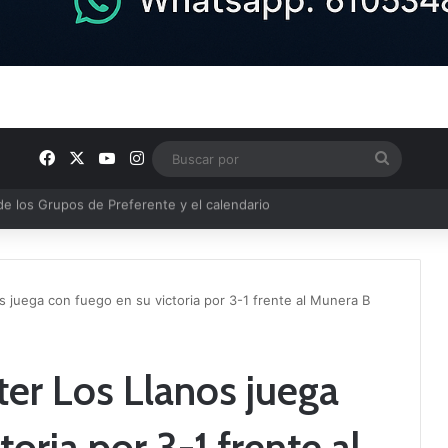
Facebook
X
YouTube
Instagram
Buscar
por
semana en nuestra comarca
s juega con fuego en su victoria por 3-1 frente al Munera B
ter Los Llanos juega
oria por 3-1 frente al