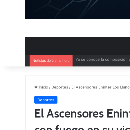
Noticias de última hora
Agenda deportiva del fin de 
Inicio
/
Deportes
/
El Ascensores Eninter Los Llano
Deportes
El Ascensores Enin
con fuego en su vict