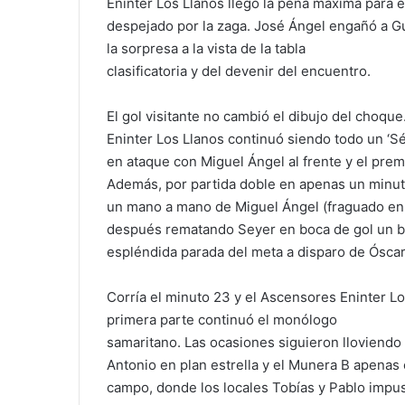
Eninter Los Llanos llegó la pena máxima para 
despejado por la zaga. José Ángel engañó a Gui
la sorpresa a la vista de la tabla
clasificatoria y del devenir del encuentro.
El gol visitante no cambió el dibujo del choqu
Eninter Los Llanos continuó siendo todo un ‘Sé
en ataque con Miguel Ángel al frente y el premi
Además, por partida doble en apenas un minuto
un mano a mano de Miguel Ángel (fraguado en 
después rematando Seyer en boca de gol un ba
espléndida parada del meta a disparo de Óscar
Corría el minuto 23 y el Ascensores Eninter Los
primera parte continuó el monólogo
samaritano. Las ocasiones siguieron lloviendo 
Antonio en plan estrella y el Munera B apenas
campo, donde los locales Tobías y Pablo impus