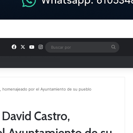
Facebook
X
YouTube
Instagram
Buscar
por
ptana continúan perfilando sus plantillas
ro, homenajeado por el Ayuntamiento de su pueblo
e David Castro,
l Ayuntamiento de su