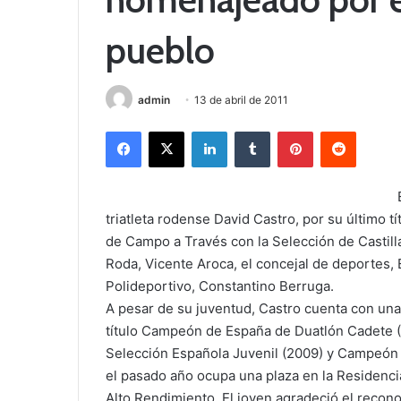
pueblo
admin
13 de abril de 2011
Facebook
X
LinkedIn
Tumblr
Pinterest
Reddit
triatleta rodense David Castro, por su último
de Campo a Través con la Selección de Castill
Roda, Vicente Aroca, el concejal de deportes,
Polideportivo, Constantino Berruga.
A pesar de su juventud, Castro cuenta con una 
título Campeón de España de Duatlón Cadete (
Selección Española Juvenil (2009) y Campeón
el pasado año ocupa una plaza en la Residenc
Alto Rendimiento. El joven agradeció el recono