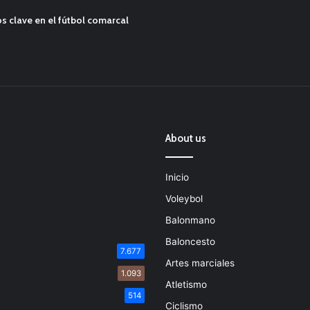
s clave en el fútbol comarcal
About us
Inicio
Voleybol
Balonmano
Baloncesto
7.677
Artes marciales
1.093
Atletismo
514
Ciclismo