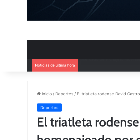
Noticias de última hora
El CB Villarrobledo y el CB Cri
Inicio
/
Deportes
/
El triatleta rodense David Cast
Deportes
El triatleta rodens
homenajeado por e