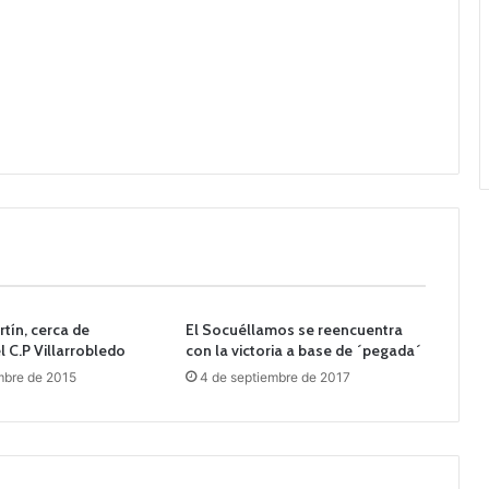
rtín, cerca de
El Socuéllamos se reencuentra
 C.P Villarrobledo
con la victoria a base de ´pegada´
mbre de 2015
4 de septiembre de 2017