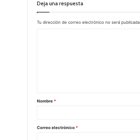
Deja una respuesta
Tu dirección de correo electrónico no será publicada
C
o
m
e
n
t
a
r
Nombre
*
i
o
*
Correo electrónico
*