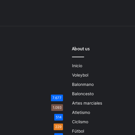
About us
Inicio
Voleybol
Balonmano
Baloncesto
7.677
Artes marciales
1.093
Atletismo
514
Ciclismo
229
Fútbol