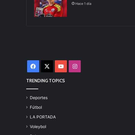
Hace 1 día
Facebook
X
YouTube
Instagram
TRENDING TOPICS
Deportes
Fútbol
LA PORTADA
Voleybol