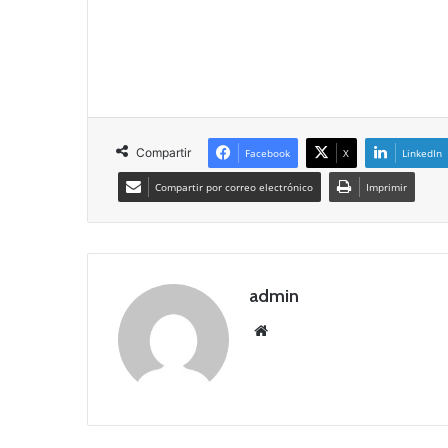
Compartir
Facebook
X
LinkedIn
Compartir por correo electrónico
Imprimir
admin
Siti
o
we
b