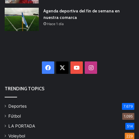
Agenda deportiva del fin de semana en
nuestra comarca
Hace 1 día
Facebook
X
YouTube
Instagram
TRENDING TOPICS
Deportes
7.679
Fútbol
1.095
LA PORTADA
514
Voleybol
229