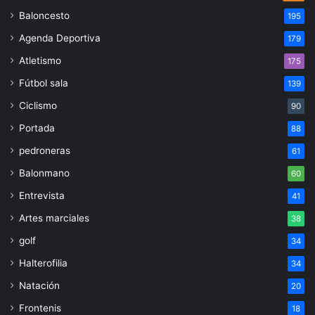
Baloncesto
195
Agenda Deportiva
179
Atletismo
175
Fútbol sala
139
Ciclismo
90
Portada
88
pedroneras
61
Balonmano
60
Entrevista
41
Artes marciales
38
golf
34
Halterofilia
34
Natación
20
Frontenis
18