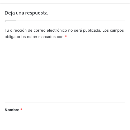
Deja una respuesta
Tu dirección de correo electrónico no será publicada.
Los campos
obligatorios están marcados con
*
C
o
m
e
n
t
a
r
Nombre
*
i
o