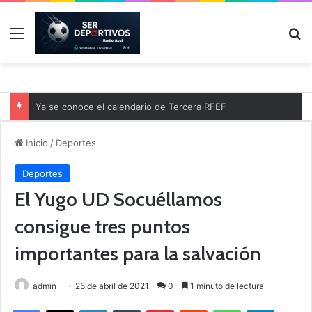
Menú
B
Ya se conoce el calendario de Tercera RFEF
Inicio
/
Deportes
Deportes
El Yugo UD Socuéllamos
consigue tres puntos
importantes para la salvación
admin
25 de abril de 2021
0
1 minuto de lectura
Facebook
X
LinkedIn
Tumblr
Pinterest
Reddit
WhatsApp
Telegram