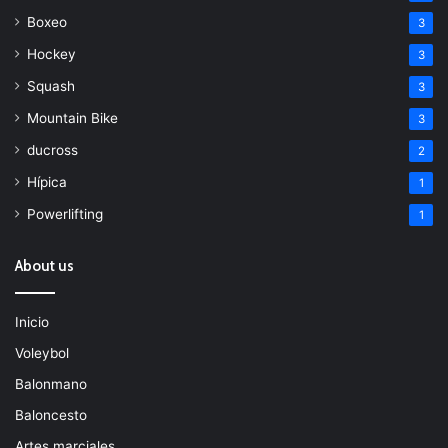
Boxeo
3
Hockey
3
Squash
3
Mountain Bike
3
ducross
2
Hípica
1
Powerlifting
1
About us
Inicio
Voleybol
Balonmano
Baloncesto
Artes marciales