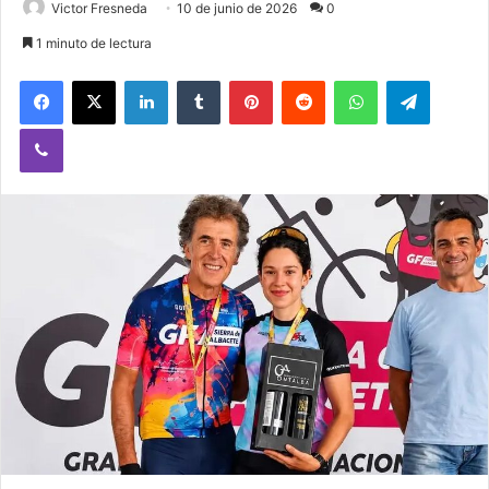
Victor Fresneda
10 de junio de 2026
0
1 minuto de lectura
Facebook
X
LinkedIn
Tumblr
Pinterest
Reddit
WhatsApp
Telegram
Viber