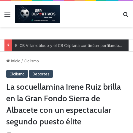
Menú
B
El CB Villarrobledo y el CB Criptana continúan perfilando sus plantillas
Inicio
/
Ciclismo
Ciclismo
Deportes
La socuellamina Irene Ruiz brilla
en la Gran Fondo Sierra de
Albacete con un espectacular
segundo puesto élite