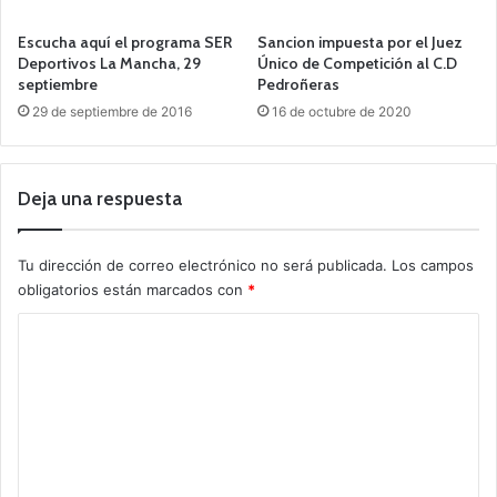
Escucha aquí el programa SER
Sancion impuesta por el Juez
Deportivos La Mancha, 29
Único de Competición al C.D
septiembre
Pedroñeras
29 de septiembre de 2016
16 de octubre de 2020
Deja una respuesta
Tu dirección de correo electrónico no será publicada.
Los campos
obligatorios están marcados con
*
C
o
m
e
n
t