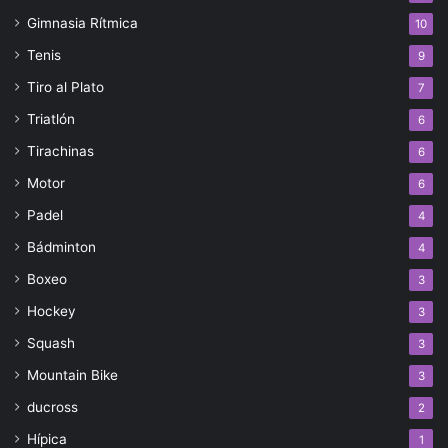
Gimnasia Rítmica
10
Tenis
9
Tiro al Plato
7
Triatlón
6
Tirachinas
6
Motor
6
Padel
4
Bádminton
4
Boxeo
3
Hockey
3
Squash
3
Mountain Bike
3
ducross
2
Hípica
1