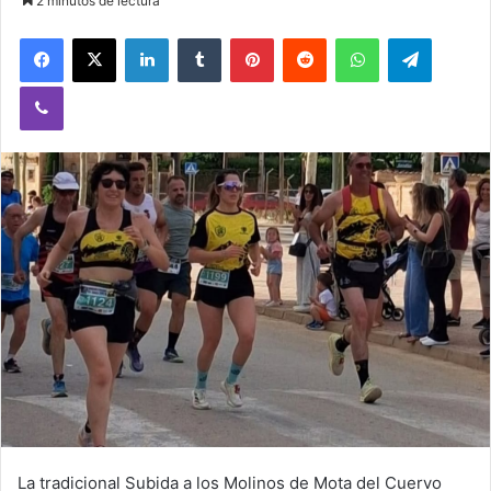
2 minutos de lectura
Facebook
X
LinkedIn
Tumblr
Pinterest
Reddit
WhatsApp
Telegram
Viber
La tradicional Subida a los Molinos de Mota del Cuervo