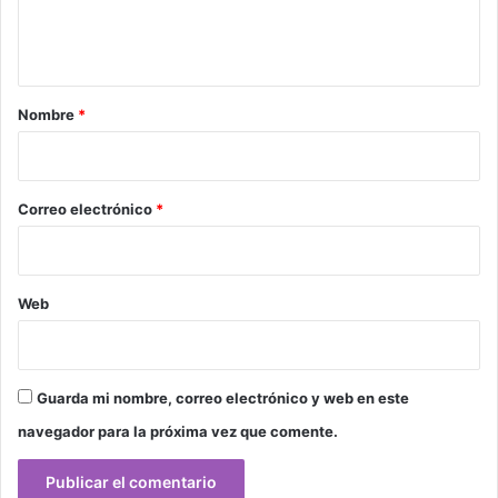
n
t
a
r
Nombre
*
i
o
*
Correo electrónico
*
Web
Guarda mi nombre, correo electrónico y web en este
navegador para la próxima vez que comente.