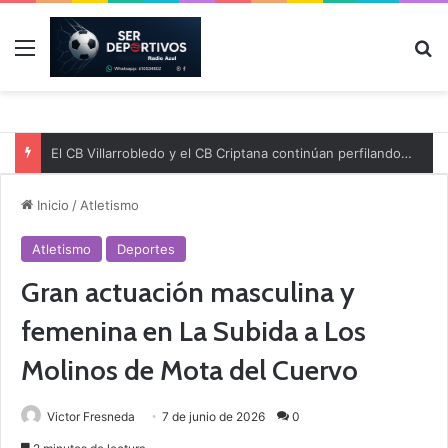
Menú
B
El CB Villarrobledo y el CB Criptana continúan perfilando sus plantillas
Inicio
/
Atletismo
Atletismo
Deportes
Gran actuación masculina y
femenina en La Subida a Los
Molinos de Mota del Cuervo
Victor Fresneda
7 de junio de 2026
0