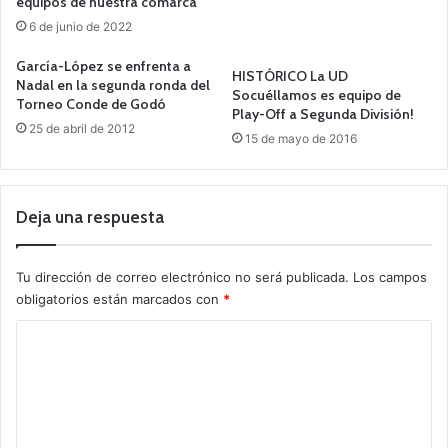
equipos de nuestra comarca
6 de junio de 2022
García-López se enfrenta a
HISTÓRICO La UD
Nadal en la segunda ronda del
Socuéllamos es equipo de
Torneo Conde de Godó
Play-Off a Segunda División!
25 de abril de 2012
15 de mayo de 2016
Deja una respuesta
Tu dirección de correo electrónico no será publicada.
Los campos
obligatorios están marcados con
*
C
o
m
e