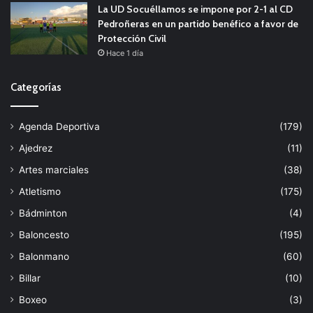
La UD Socuéllamos se impone por 2-1 al CD
Pedroñeras en un partido benéfico a favor de
Protección Civil
Hace 1 día
Categorías
Agenda Deportiva
(179)
Ajedrez
(11)
Artes marciales
(38)
Atletismo
(175)
Bádminton
(4)
Baloncesto
(195)
Balonmano
(60)
Billar
(10)
Boxeo
(3)