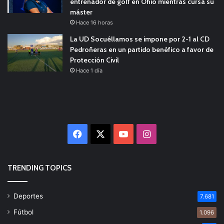
entrenador de golf en Ohio mientras cursa su
máster
Hace 16 horas
La UD Socuéllamos se impone por 2-1 al CD
Pedroñeras en un partido benéfico a favor de
Protección Civil
Hace 1 día
Facebook
X
YouTube
Instagram
TRENDING TOPICS
Deportes
7.681
Fútbol
1.096