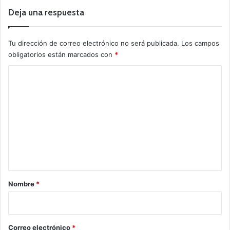
Deja una respuesta
Tu dirección de correo electrónico no será publicada.
Los campos
obligatorios están marcados con
*
C
o
m
e
n
t
a
r
Nombre
*
i
o
*
Correo electrónico
*