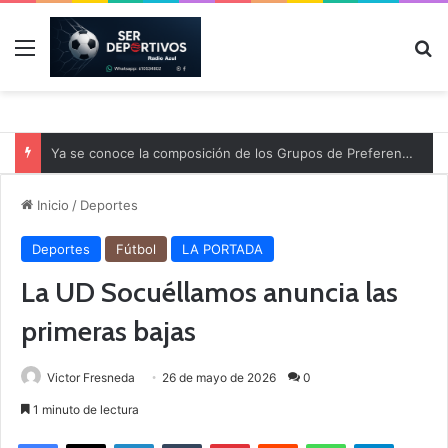
Menú
B
Ya se conoce la composición de los Grupos de Preferente y el calendario
Inicio
/
Deportes
Deportes
Fútbol
LA PORTADA
La UD Socuéllamos anuncia las
primeras bajas
Victor Fresneda
26 de mayo de 2026
0
1 minuto de lectura
Facebook
X
LinkedIn
Tumblr
Pinterest
Reddit
WhatsApp
Telegram