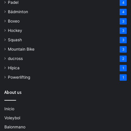
Padel
4
Bádminton
4
Boxeo
3
Hockey
3
Squash
3
Mountain Bike
3
ducross
2
Hípica
1
Powerlifting
1
About us
Inicio
Voleybol
Balonmano