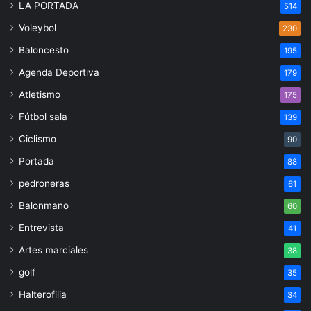
LA PORTADA
514
Voleybol
230
Baloncesto
195
Agenda Deportiva
179
Atletismo
175
Fútbol sala
139
Ciclismo
90
Portada
88
pedroneras
61
Balonmano
60
Entrevista
41
Artes marciales
38
golf
35
Halterofilia
34