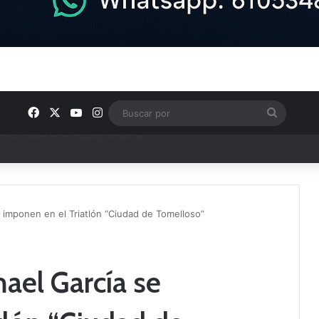
Facebook
X
YouTube
Instagram
Buscar
por
ptana continúan perfilando sus plantillas
e imponen en el Triatlón “Ciudad de Tomelloso”
mael García se