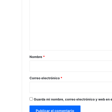
C
o
m
e
n
t
a
r
Nombre
*
i
o
*
Correo electrónico
*
Guarda mi nombre, correo electrónico y web en 