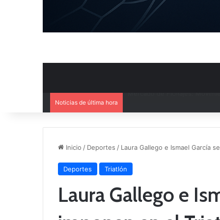
Noticias de última hora
El CB Villarrobledo y el CB Cri
Inicio
/
Deportes
/
Laura Gallego e Ismael García s
Deportes
Triatlón
Laura Gallego e Is