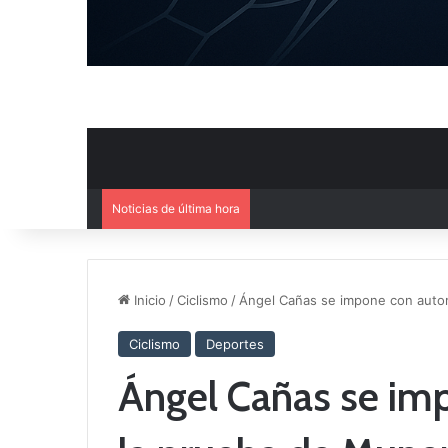
Noticias de última hora
Ya se conoce el calendario d
Inicio
/
Ciclismo
/
Ángel Cañas se impone con autor
Ciclismo
Deportes
Ángel Cañas se im