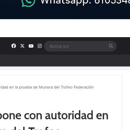
Facebook
X
YouTube
Instagram
Buscar
por
e Tercera RFEF
idad en la prueba de Munera del Trofeo Federación
pone con autoridad en