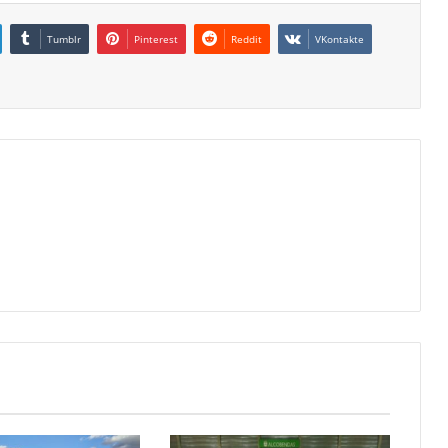
Tumblr
Pinterest
Reddit
VKontakte