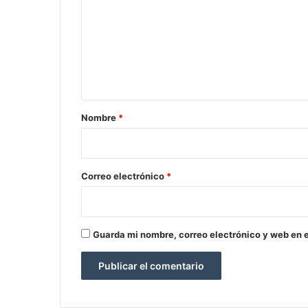
m
e
n
t
a
r
Nombre
*
i
o
*
Correo electrónico
*
Guarda mi nombre, correo electrónico y web en 