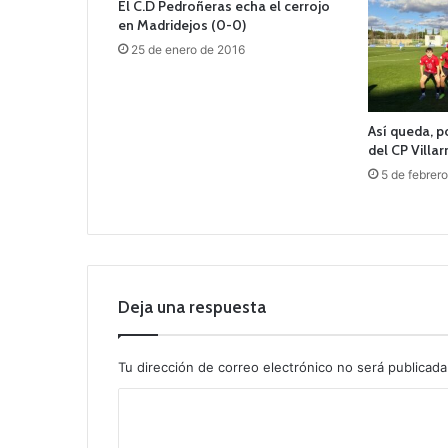
El C.D Pedroñeras echa el cerrojo
en Madridejos (0-0)
25 de enero de 2016
Así queda, po
del CP Villa
5 de febrer
Deja una respuesta
Tu dirección de correo electrónico no será publicada
C
o