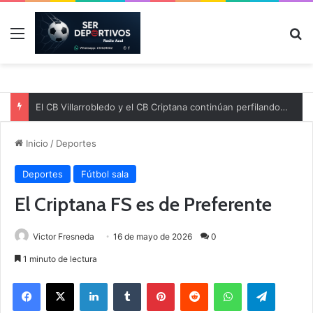
Menú
B
El CB Villarrobledo y el CB Criptana continúan perfilando sus plantillas
Inicio
/
Deportes
Deportes
Fútbol sala
El Criptana FS es de Preferente
Victor Fresneda
16 de mayo de 2026
0
1 minuto de lectura
Facebook
X
LinkedIn
Tumblr
Pinterest
Reddit
WhatsApp
Telegram