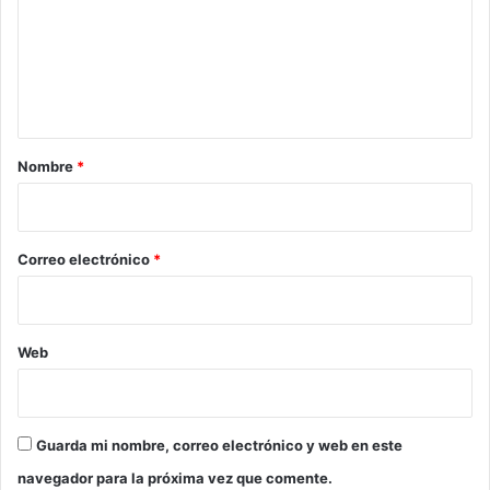
e
n
t
a
r
Nombre
*
i
o
*
Correo electrónico
*
Web
Guarda mi nombre, correo electrónico y web en este
navegador para la próxima vez que comente.