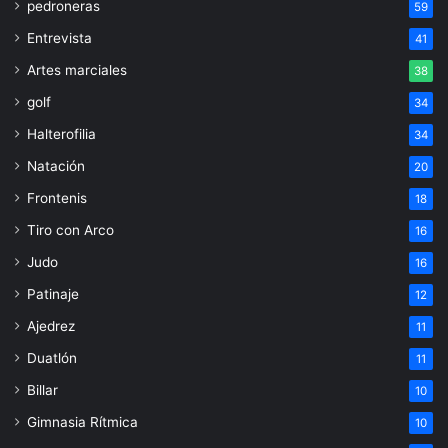
pedroneras
59
Entrevista
41
Artes marciales
38
golf
34
Halterofilia
34
Natación
20
Frontenis
18
Tiro con Arco
16
Judo
16
Patinaje
12
Ajedrez
11
Duatlón
11
Billar
10
Gimnasia Rítmica
10