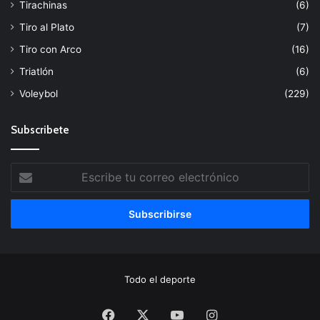
Tirachinas
(6)
Tiro al Plato
(7)
Tiro con Arco
(16)
Triatlón
(6)
Voleybol
(229)
Subscribete
Escribe
tu
correo
electrónico
Todo el deporte
Facebook
X
YouTube
Instagram