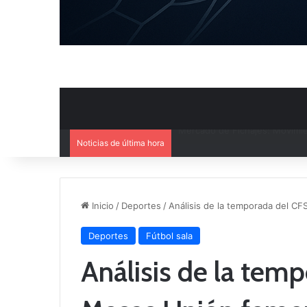
Noticias de última hora
El CB Villarrobledo y el CB Cri
Inicio
/
Deportes
/
Análisis de la temporada del C
Deportes
Fútbol sala
Análisis de la tem