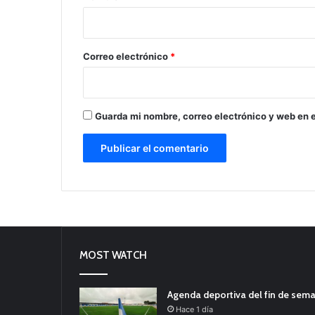
i
o
*
Correo electrónico
*
Guarda mi nombre, correo electrónico y web en 
MOST WATCH
Agenda deportiva del fin de sem
Hace 1 día