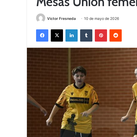
Mesas Unión feme
Victor Fresneda
10 de mayo de 2026
Facebook
X
LinkedIn
Tumblr
Pinterest
Reddit