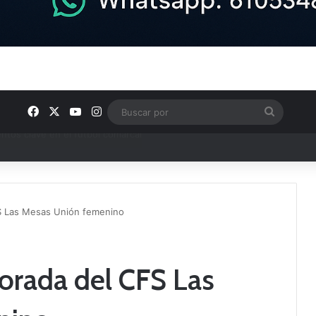
Facebook
X
YouTube
Instagram
Buscar
por
ptana continúan perfilando sus plantillas
FS Las Mesas Unión femenino
porada del CFS Las