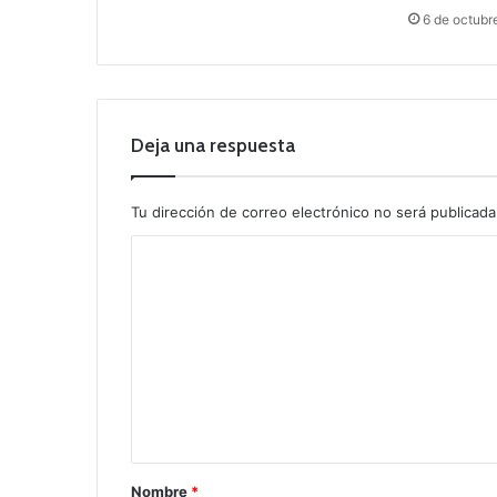
6 de octubr
Deja una respuesta
Tu dirección de correo electrónico no será publicada
C
o
m
e
n
t
a
r
Nombre
*