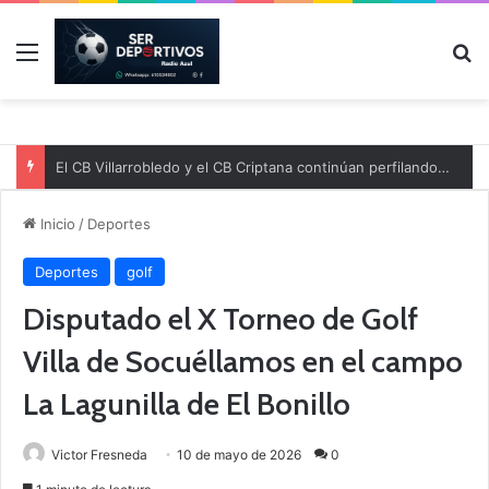
Menú
B
El CB Villarrobledo y el CB Criptana continúan perfilando sus plantillas
Inicio
/
Deportes
Deportes
golf
Disputado el X Torneo de Golf
Villa de Socuéllamos en el campo
La Lagunilla de El Bonillo
Victor Fresneda
10 de mayo de 2026
0