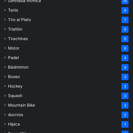
Gimnasia Rítmica
10
Tenis
9
Tiro al Plato
7
Triatlón
6
Tirachinas
6
Motor
6
Padel
4
Bádminton
4
Boxeo
3
Hockey
3
Squash
3
Mountain Bike
3
ducross
2
Hípica
1