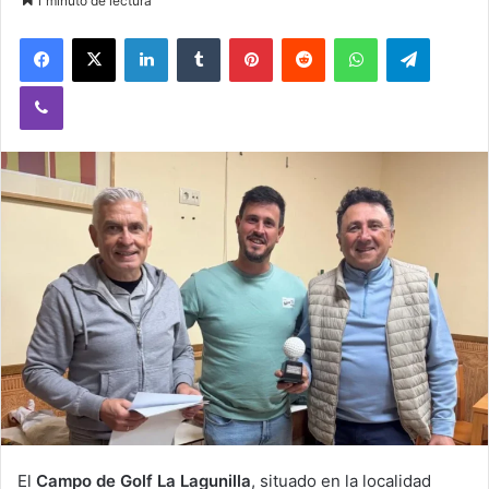
1 minuto de lectura
Facebook
X
LinkedIn
Tumblr
Pinterest
Reddit
WhatsApp
Telegram
Viber
El
Campo de Golf La Lagunilla
, situado en la localidad