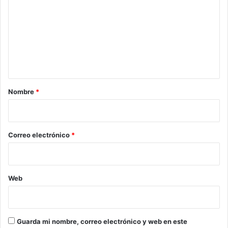
m
e
n
t
a
r
Nombre
*
i
o
*
Correo electrónico
*
Web
Guarda mi nombre, correo electrónico y web en este