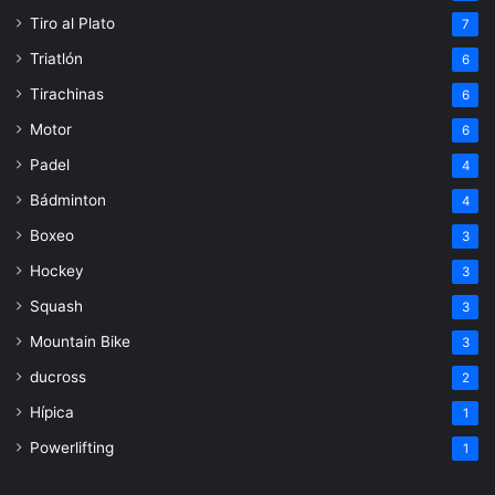
Tiro al Plato
7
Triatlón
6
Tirachinas
6
Motor
6
Padel
4
Bádminton
4
Boxeo
3
Hockey
3
Squash
3
Mountain Bike
3
ducross
2
Hípica
1
Powerlifting
1