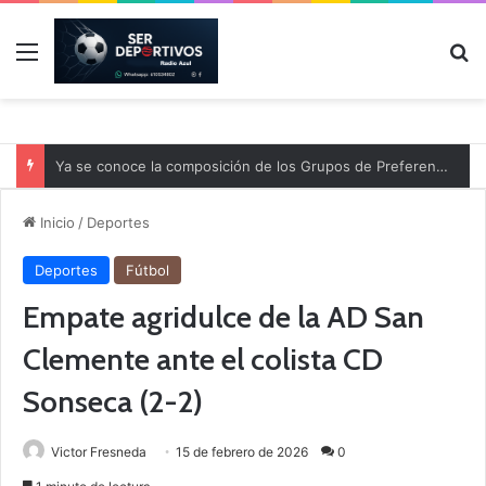
Menú
B
Ya se conoce la composición de los Grupos de Preferente y el calendario
Inicio
/
Deportes
Deportes
Fútbol
Empate agridulce de la AD San
Clemente ante el colista CD
Sonseca (2-2)
Victor Fresneda
15 de febrero de 2026
0