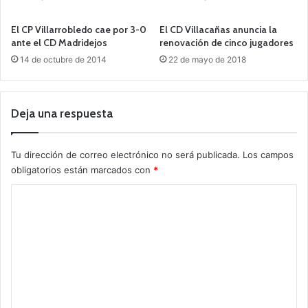
El CP Villarrobledo cae por 3-0
El CD Villacañas anuncia la
ante el CD Madridejos
renovación de cinco jugadores
14 de octubre de 2014
22 de mayo de 2018
Deja una respuesta
Tu dirección de correo electrónico no será publicada.
Los campos
obligatorios están marcados con
*
C
o
m
e
n
t