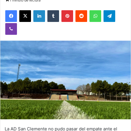
1 minuto de lectura
Facebook
X
LinkedIn
Tumblr
Pinterest
Reddit
WhatsApp
Telegram
Viber
La AD San Clemente no pudo pasar del empate ante el