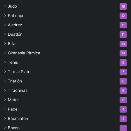
Judo
16
Patinaje
12
Ajedrez
11
Duatlón
11
Billar
10
Gimnasia Rítmica
10
Tenis
9
Tiro al Plato
7
Triatlón
6
Tirachinas
6
Motor
6
Padel
4
Bádminton
4
Boxeo
3