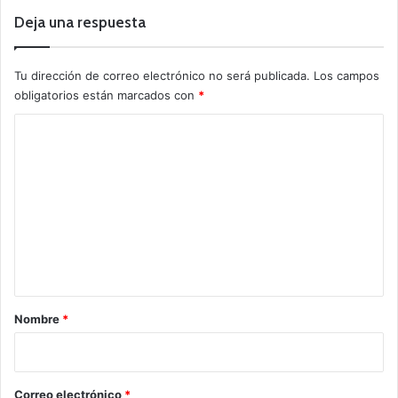
Deja una respuesta
Tu dirección de correo electrónico no será publicada.
Los campos
obligatorios están marcados con
*
C
o
m
e
n
t
a
r
Nombre
*
i
o
*
Correo electrónico
*