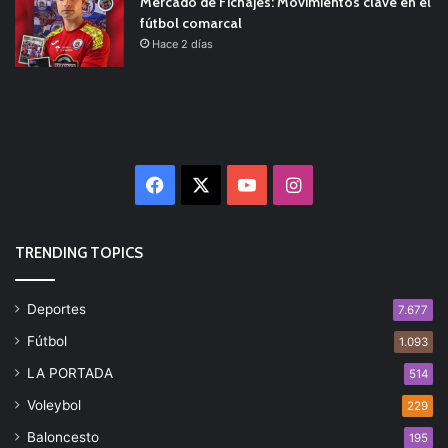
Mercado de Fichajes: Movimientos clave en el
fútbol comarcal
Hace 2 días
Facebook
X
YouTube
Instagram
TRENDING TOPICS
Deportes
7.677
Fútbol
1.093
LA PORTADA
514
Voleybol
229
Baloncesto
195