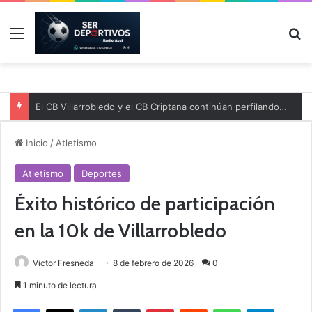
Menú
B
El CB Villarrobledo y el CB Criptana continúan perfilando sus plantillas
Inicio
/
Atletismo
Atletismo
Deportes
Éxito histórico de participación
en la 10k de Villarrobledo
Victor Fresneda
8 de febrero de 2026
0
1 minuto de lectura
Facebook
X
LinkedIn
Tumblr
Pinterest
Reddit
WhatsApp
Telegram