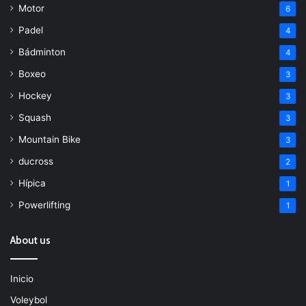
Motor
6
Padel
4
Bádminton
4
Boxeo
3
Hockey
3
Squash
3
Mountain Bike
3
ducross
2
Hípica
1
Powerlifting
1
About us
Inicio
Voleybol