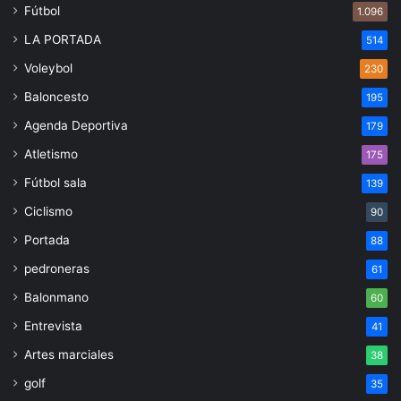
Fútbol
1.096
LA PORTADA
514
Voleybol
230
Baloncesto
195
Agenda Deportiva
179
Atletismo
175
Fútbol sala
139
Ciclismo
90
Portada
88
pedroneras
61
Balonmano
60
Entrevista
41
Artes marciales
38
golf
35