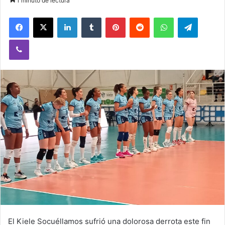
1 minuto de lectura
Facebook
X
LinkedIn
Tumblr
Pinterest
Reddit
WhatsApp
Telegram
Viber
El Kiele Socuéllamos sufrió una dolorosa derrota este fin