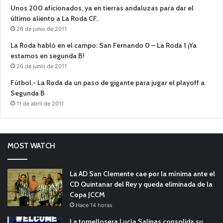
Unos 200 aficionados, ya en tierras andaluzas para dar el
último aliento a La Roda CF.
26 de junio de 2011
La Roda habló en el campo: San Fernando 0 – La Roda 1 ¡Ya
estamos en segunda B!
26 de junio de 2011
Fútbol.- La Roda da un paso de gigante para jugar el playoff a
Segunda B
11 de abril de 2011
MOST WATCH
La AD San Clemente cae por la mínima ante el
CD Quintanar del Rey y queda eliminada de la
Copa JCCM
Hace 14 horas
La tomellosera Lucía Salinas consolida su