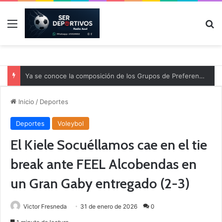
Menú
B
Ya se conoce la composición de los Grupos de Preferente y el calendario
Inicio
/
Deportes
Deportes
Voleybol
El Kiele Socuéllamos cae en el tie
break ante FEEL Alcobendas en
un Gran Gaby entregado (2-3)
Victor Fresneda
31 de enero de 2026
0