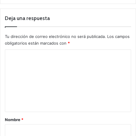
Deja una respuesta
Tu dirección de correo electrónico no será publicada.
Los campos
obligatorios están marcados con
*
C
o
m
e
n
t
a
r
Nombre
*
i