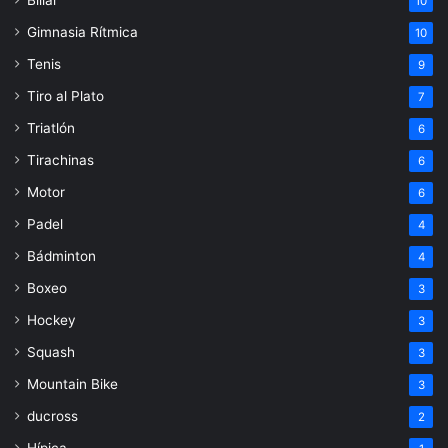
10
Gimnasia Rítmica
10
Tenis
9
Tiro al Plato
7
Triatlón
6
Tirachinas
6
Motor
6
Padel
4
Bádminton
4
Boxeo
3
Hockey
3
Squash
3
Mountain Bike
3
ducross
2
Hípica