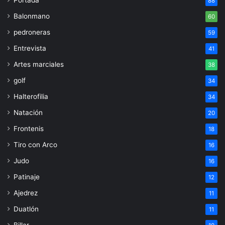
88
Balonmano
60
pedroneras
59
Entrevista
41
Artes marciales
38
golf
34
Halterofilia
34
Natación
20
Frontenis
18
Tiro con Arco
16
Judo
16
Patinaje
12
Ajedrez
11
Duatlón
11
Billar