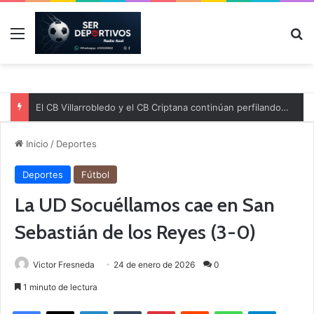
Menú
B
El CB Villarrobledo y el CB Criptana continúan perfilando sus plantillas
Inicio
/
Deportes
Deportes
Fútbol
La UD Socuéllamos cae en San
Sebastián de los Reyes (3-0)
Victor Fresneda
24 de enero de 2026
0
1 minuto de lectura
Facebook
X
LinkedIn
Tumblr
Pinterest
Reddit
WhatsApp
Telegram