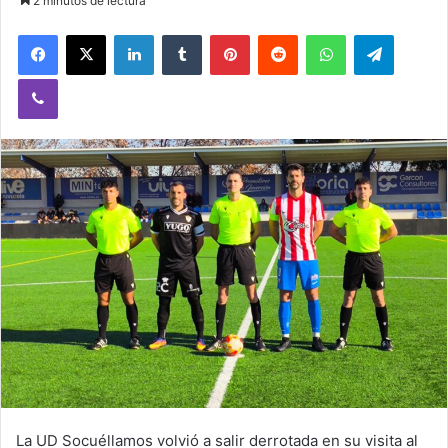
2 minutos de lectura
Facebook
X
LinkedIn
Tumblr
Pinterest
Reddit
WhatsApp
Telegram
Viber
La UD Socuéllamos volvió a salir derrotada en su visita al