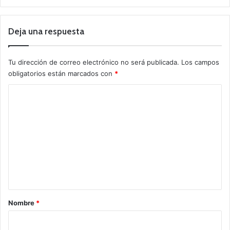
Deja una respuesta
Tu dirección de correo electrónico no será publicada.
Los campos
obligatorios están marcados con
*
C
o
m
e
n
t
a
r
Nombre
*
i