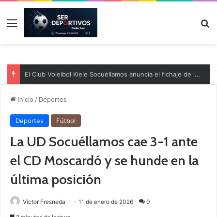
Menú
B
El Club Voleibol Kiele Socuéllamos anuncia el fichaje de la central norteamericana Morgan Thurlow para la temporada 2026/2027
Inicio
/
Deportes
Deportes
Fútbol
La UD Socuéllamos cae 3-1 ante
el CD Moscardó y se hunde en la
última posición
Victor Fresneda
11 de enero de 2026
0