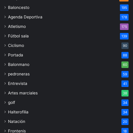
Baloncesto
195
Agenda Deportiva
178
Atletismo
175
Fútbol sala
139
Ciclismo
90
Portada
88
Balonmano
60
pedroneras
59
Entrevista
41
Artes marciales
38
golf
34
Halterofilia
34
Natación
20
Frontenis
18