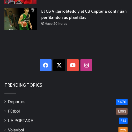
El CB Villarrobledo y el CB Criptana continúan
perfilando sus plantillas
Hace 20 horas
Facebook
X
YouTube
Instagram
TRENDING TOPICS
Deportes
7.676
Fútbol
1.093
LA PORTADA
514
Voleybol
229