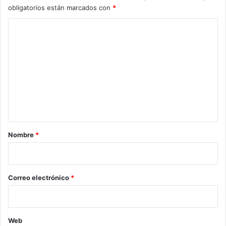
obligatorios están marcados con
*
C
o
m
e
n
t
a
r
Nombre
*
i
o
*
Correo electrónico
*
Web