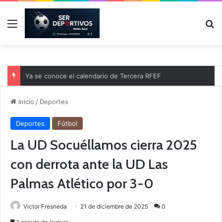
Menú
B
Ya se conoce el calendario de Tercera RFEF
Inicio
/
Deportes
Deportes
Fútbol
La UD Socuéllamos cierra 2025
con derrota ante la UD Las
Palmas Atlético por 3-0
Victor Fresneda
21 de diciembre de 2025
0