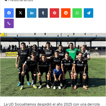
1 minuto de lectura
Facebook
X
LinkedIn
Tumblr
Pinterest
Reddit
WhatsApp
Telegram
Viber
La UD Socuéllamos despidió el año 2025 con una derrota