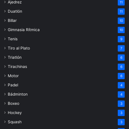
Ajedrez
11
Duatlón
11
Billar
10
Gimnasia Rítmica
10
Tenis
9
Tiro al Plato
7
Triatlón
6
Tirachinas
6
Motor
6
Padel
4
Bádminton
4
Boxeo
3
Hockey
3
Squash
3