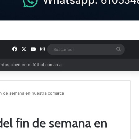
Facebook
X
YouTube
Instagram
Buscar
por
ptana continúan perfilando sus plantillas
in de semana en nuestra comarca
el fin de semana en