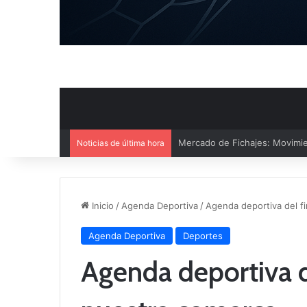
Noticias de última hora
El CB Villarrobledo y el CB Cri
Inicio
/
Agenda Deportiva
/
Agenda deportiva del f
Agenda Deportiva
Deportes
Agenda deportiva d