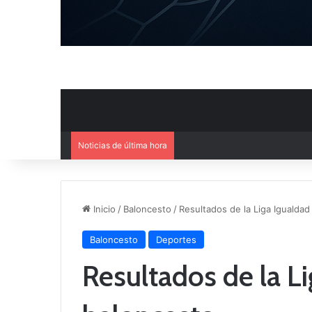
Noticias de última hora
El CB Villarrobledo y el CB Cri
Inicio
/
Baloncesto
/
Resultados de la Liga Igualda
Baloncesto
Deportes
Resultados de la L