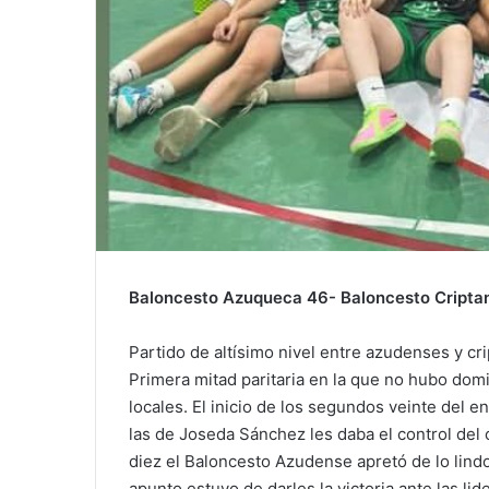
Baloncesto Azuqueca 46- Baloncesto Cripta
Partido de altísimo nivel entre azudenses y cr
Primera mitad paritaria en la que no hubo domi
locales. El inicio de los segundos veinte del e
las de Joseda Sánchez les daba el control del
diez el Baloncesto Azudense apretó de lo lindo
apunto estuvo de darles la victoria ante las lid