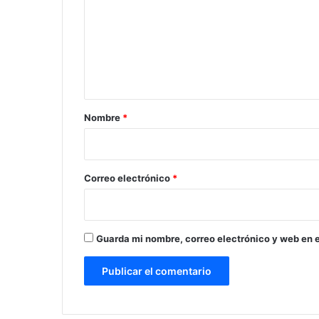
m
e
n
t
a
r
Nombre
*
i
o
*
Correo electrónico
*
Guarda mi nombre, correo electrónico y web en 