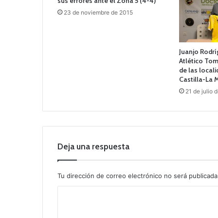
sus errores ante el Zona 5 (4-4)
23 de noviembre de 2015
Juanjo Rodr
Atlético Tom
de las local
Castilla-La
21 de julio 
Deja una respuesta
Tu dirección de correo electrónico no será publicada
C
o