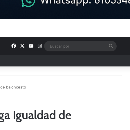
Facebook
X
YouTube
Instagram
Buscar
por
ptana continúan perfilando sus plantillas
d de baloncesto
iga Igualdad de