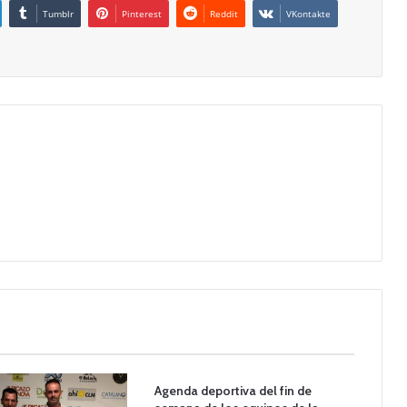
Tumblr
Pinterest
Reddit
VKontakte
Agenda deportiva del fin de