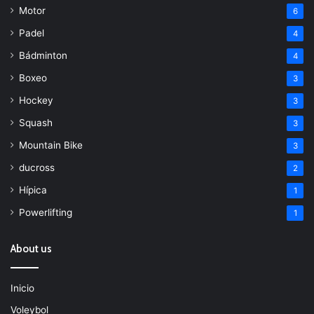
Motor
6
Padel
4
Bádminton
4
Boxeo
3
Hockey
3
Squash
3
Mountain Bike
3
ducross
2
Hípica
1
Powerlifting
1
About us
Inicio
Voleybol