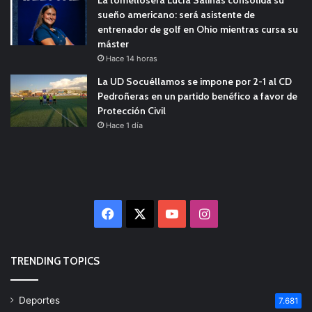
La tomellosera Lucía Salinas consolida su
sueño americano: será asistente de
entrenador de golf en Ohio mientras cursa su
máster
Hace 14 horas
La UD Socuéllamos se impone por 2-1 al CD
Pedroñeras en un partido benéfico a favor de
Protección Civil
Hace 1 día
Facebook
X
YouTube
Instagram
TRENDING TOPICS
Deportes
7.681