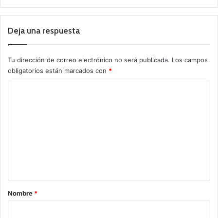
Deja una respuesta
Tu dirección de correo electrónico no será publicada.
Los campos
obligatorios están marcados con
*
C
o
m
e
n
t
a
r
Nombre
*
i