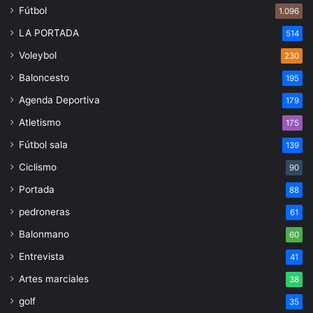
Fútbol
1.096
LA PORTADA
514
Voleybol
230
Baloncesto
195
Agenda Deportiva
179
Atletismo
175
Fútbol sala
139
Ciclismo
90
Portada
88
pedroneras
61
Balonmano
60
Entrevista
41
Artes marciales
38
golf
35