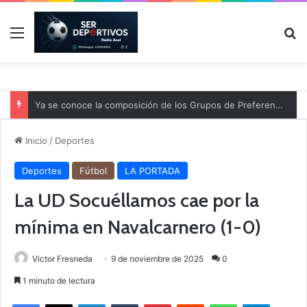
Menú
B
Ya se conoce la composición de los Grupos de Preferente y el calendario
Inicio
/
Deportes
Deportes
Fútbol
LA PORTADA
La UD Socuéllamos cae por la
mínima en Navalcarnero (1-0)
Victor Fresneda
9 de noviembre de 2025
0
1 minuto de lectura
Facebook
X
LinkedIn
Tumblr
Pinterest
Reddit
WhatsApp
Telegram