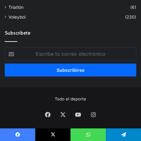
Triatlón
(6)
Voleybol
(230)
Subscribete
Escribe
tu
correo
electrónico
Todo el deporte
Facebook
X
YouTube
Instagram