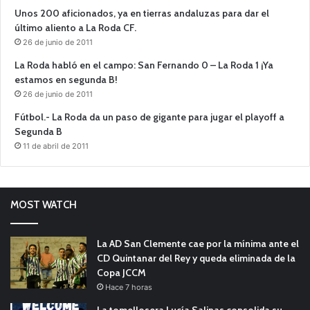
Unos 200 aficionados, ya en tierras andaluzas para dar el
último aliento a La Roda CF.
26 de junio de 2011
La Roda habló en el campo: San Fernando 0 – La Roda 1 ¡Ya
estamos en segunda B!
26 de junio de 2011
Fútbol.- La Roda da un paso de gigante para jugar el playoff a
Segunda B
11 de abril de 2011
MOST WATCH
La AD San Clemente cae por la mínima ante el
CD Quintanar del Rey y queda eliminada de la
Copa JCCM
Hace 7 horas