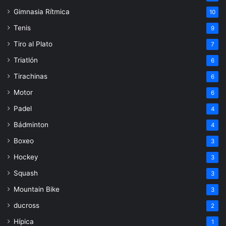
Gimnasia Rítmica
10
Tenis
9
Tiro al Plato
7
Triatlón
6
Tirachinas
6
Motor
6
Padel
4
Bádminton
4
Boxeo
3
Hockey
3
Squash
3
Mountain Bike
3
ducross
2
Hípica
1