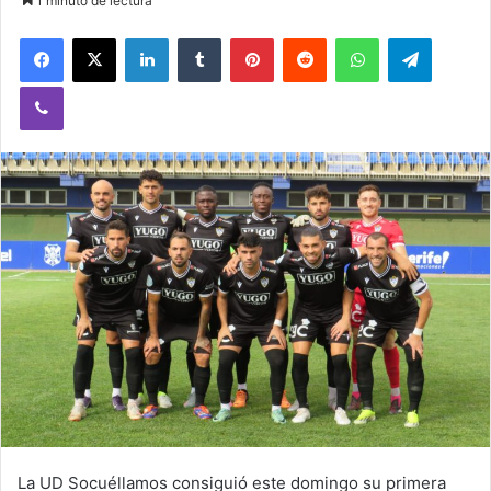
1 minuto de lectura
Facebook
X
LinkedIn
Tumblr
Pinterest
Reddit
WhatsApp
Telegram
Viber
La UD Socuéllamos consiguió este domingo su primera