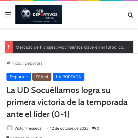
Menú
B
Mercado de Fichajes: Movimientos clave en el fútbol comarcal
Inicio
/
Deportes
Deportes
Fútbol
LA PORTADA
La UD Socuéllamos logra su
primera victoria de la temporada
ante el líder (0-1)
Victor Fresneda
12 de octubre de 2025
0