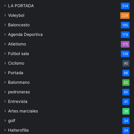
LA PORTADA
514
Voleybol
229
Baloncesto
195
Agenda Deportiva
179
Atletismo
175
Fútbol sala
139
Ciclismo
90
Portada
88
Balonmano
60
pedroneras
60
Entrevista
41
Artes marciales
38
golf
34
Halterofilia
34