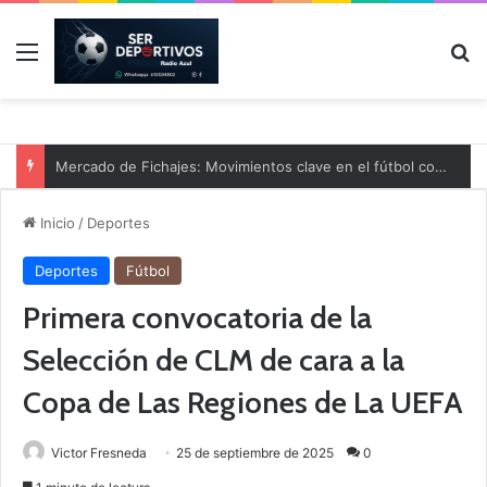
Menú
B
Mercado de Fichajes: Movimientos clave en el fútbol comarcal
Inicio
/
Deportes
Deportes
Fútbol
Primera convocatoria de la
Selección de CLM de cara a la
Copa de Las Regiones de La UEFA
Victor Fresneda
25 de septiembre de 2025
0