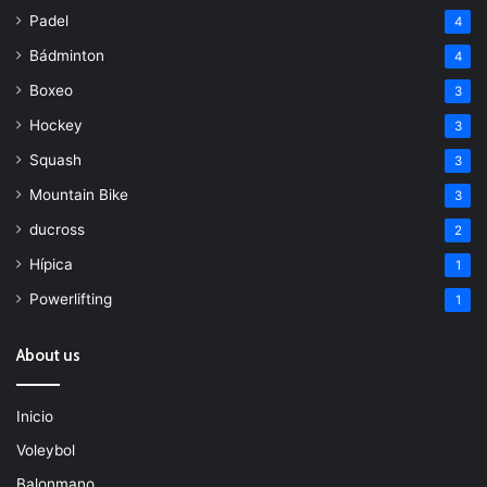
Padel
4
Bádminton
4
Boxeo
3
Hockey
3
Squash
3
Mountain Bike
3
ducross
2
Hípica
1
Powerlifting
1
About us
Inicio
Voleybol
Balonmano