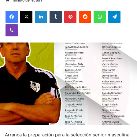
1 minuto de lectura
Facebook
X
LinkedIn
Tumblr
Pinterest
Reddit
WhatsApp
Telegram
Viber
Arranca la preparación para la selección senior masculina