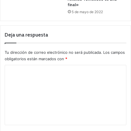
final»
5 de mayo de 2022
Deja una respuesta
Tu dirección de correo electrónico no será publicada.
Los campos
obligatorios están marcados con
*
C
o
m
e
n
t
a
r